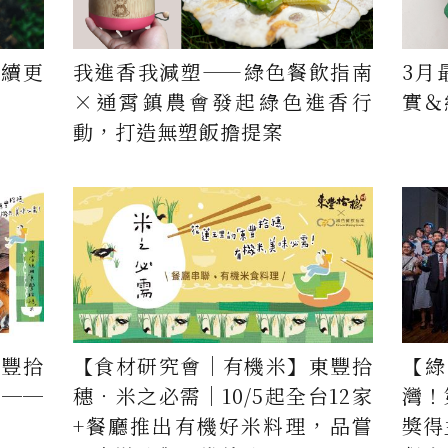
持續更
我進香我減塑——綠色餐飲指南
3月
×通霄鎮農會發起綠色進香行
實＆
動，打造無塑飯擔提案
東豐拾
【食材研究會｜有機米】東豐拾
【綠
聯──
穗．米之必需│10/5起全台12家
灣！
+餐廳推出有機好米料理，品嘗
獎得