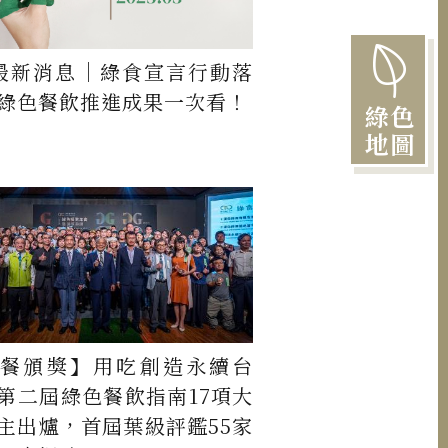
最新消息｜綠食宣言行動落
綠色餐飲推進成果一次看！
綠色
地圖
餐頒獎】用吃創造永續台
第二屆綠色餐飲指南17項大
主出爐，首屆葉級評鑑55家