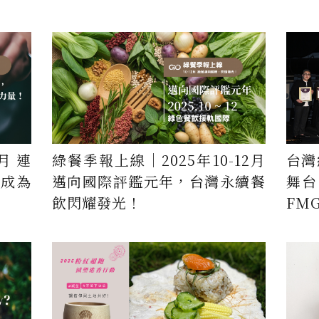
月 連
綠餐季報上線｜2025年10-12月
台灣
飲成為
邁向國際評鑑元年，台灣永續餐
舞台
飲閃耀發光！
FM