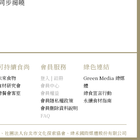
同步揭曉
可持續食尚
會員服務
綠色連結
未來食物
登入 | 註冊
Green Media 綠媒
食材研究會
會員中心
體
綠餐會客室
會員權益
綠食宣言行動
會員隱私權政策
永續食材指南
會員刪除資料說明
FAQ
體、社團法人台北市文化探索協會、綠禾國際媒體股份有限公司