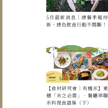
5月最新消息｜綠餐季報
新，綠色飲食行動不間斷！
【食材研究會│有機米】
穗「米之必需」．餐廳串
米料理食譜集（下）