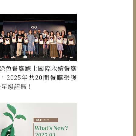
綠色餐廳躍上國際永續餐廳
，2025年共20間餐廳榮獲
G星級評鑑！