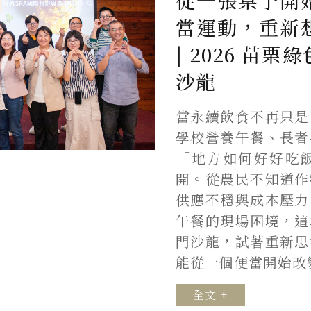
從一張桌子開
當運動，重新
| 2026 苗
沙龍
當永續飲食不再只是
學校營養午餐、長者
「地方如何好好吃
開。從農民不知道作
供應不穩與成本壓力
午餐的現場困境，這
門沙龍，試著重新思
能從一個便當開始改
全文 +