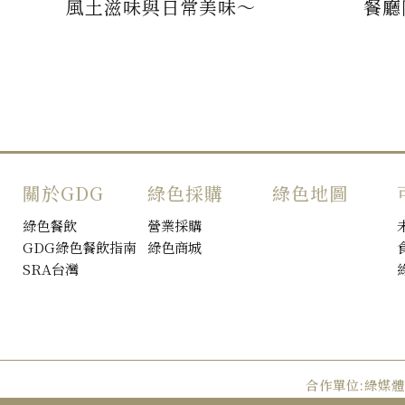
風土滋味與日常美味～
餐廳
關於GDG
綠色採購
綠色地圖
綠色餐飲
營業採購
GDG綠色餐飲指南
綠色商城
SRA台灣
合作單位:綠媒