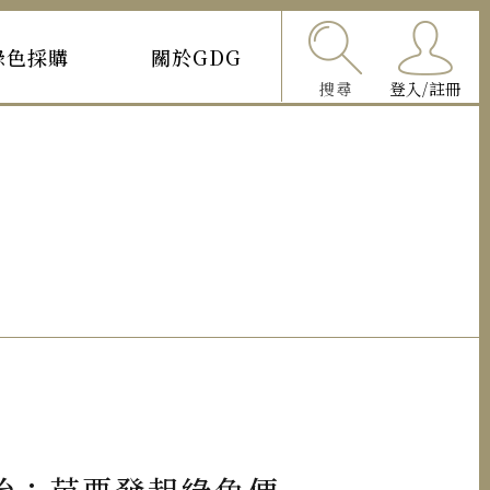
綠色採購
關於GDG
搜尋
登入/註冊