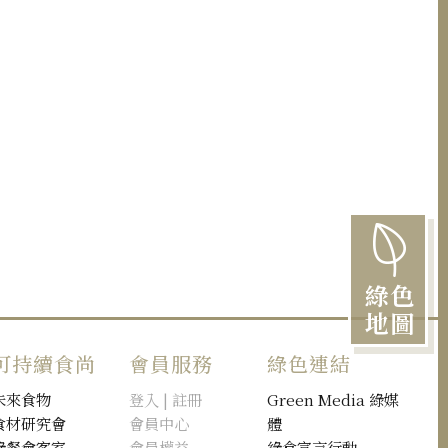
綠色
地圖
可持續食尚
會員服務
綠色連結
未來食物
登入 | 註冊
Green Media 綠媒
食材研究會
會員中心
體
綠餐會客室
會員權益
綠食宣言行動