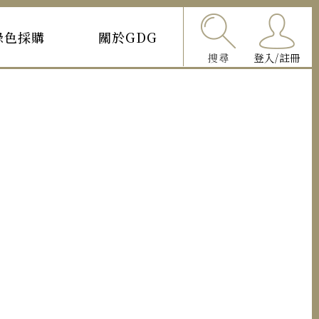
綠色採購
關於GDG
搜尋
登入/註冊