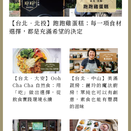
【台北．北投】跑跑雞蛋糕：每一項食材
選擇，都是充滿希望的決定
【台北．大安】Ooh
【台北．中山】美滿
Cha Cha 自然食：用
蔬房：麗玲的魔法廚
「吃」做出選擇，從
房！單純也可以有創
飲食實踐環境永續
意，素食也能有豐潤
的滋味