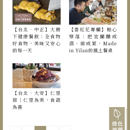
【台北．中正】大樹
【番紅花專欄】粮心
下健康餐飲：全食物
聚落：把宜蘭釀成
好食物，美味又安心
酒、做成菜，Made
的每一天
in Yilan的風土餐桌
【台北．大安】仁里
居｜仁里為美，食蔬
為善
綠色
地圖