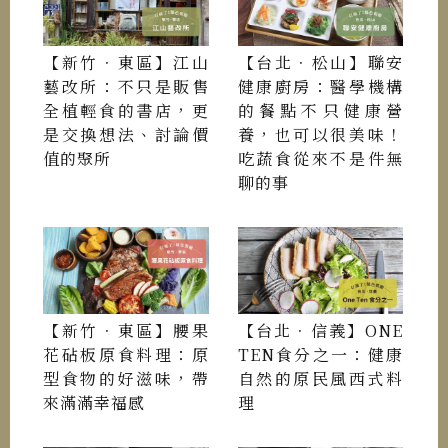
【新竹．東區】江山
【台北．松山】聯安
藝改所：不只是販售
健康廚房：醫學機構
全植輕食的書店，更
的餐點不只健康營
是交換想法、討論價
養，也可以很美味！
值的聚所
吃蔬食從來不是件無
聊的事
【新竹．東區】腰果
【台北．信義】ONE
花砧板原食料理：原
TEN食分之一：健康
型食物的好滋味，帶
自然的原民風西式料
來滿滿幸福感
理