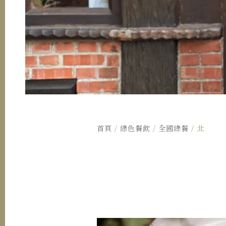
首頁
/
綠色餐飲
/
全國綠餐
/ 北