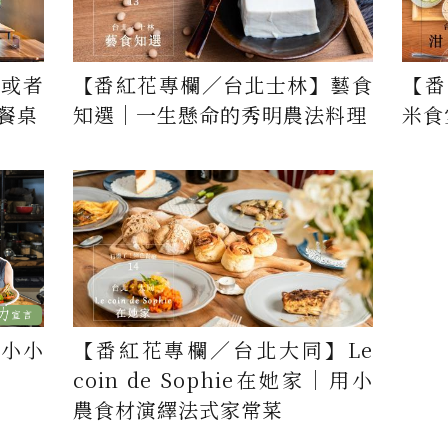
】或者
【番紅花專欄／台北士林】藝食
【番
餐桌
知選｜一生懸命的秀明農法料理
米食
】小小
【番紅花專欄／台北大同】Le
coin de Sophie在她家｜用小
農食材演繹法式家常菜