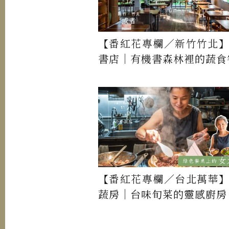
【番紅花專欄／新竹竹北
書店｜有機書森林裡的蔬食
【番紅花專欄／台北萬華
蔬房｜台味旬菜的靈感廚房