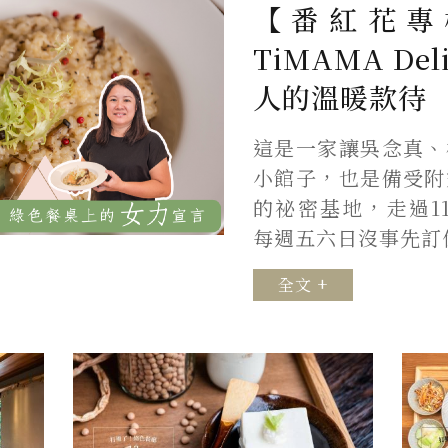
【番紅花專
TiMAMA De
人的溫暖款待
這是一家讓吳念真、
小館子，也是備受附
的祕密基地，走過1
每週五六日沒事先訂
全文 +