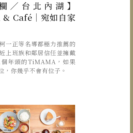
欄／台北內湖】
li & Café｜宛如自家
柯一正等名導都極力推薦的
近上班族和鄰居信任並擁戴
1個年頭的TiMAMA，如果
位，你幾乎不會有位子。