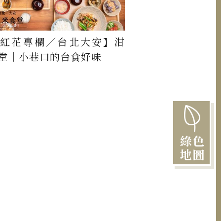
紅花專欄／台北大安】泔
堂｜小巷口的台食好味
綠色
地圖