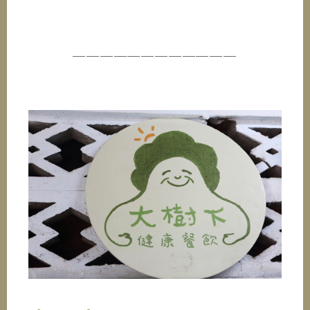
────────────