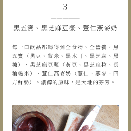
3
─────
黑五寶、黑芝麻豆漿、薏仁燕麥奶
每一口飲品都喝得到全食物、全營養，黑
五寶（黑豆、紫米、黑木耳、黑芝麻、黑
糖）、黑芝麻豆漿（黃豆、黑芝麻粒、長
秈糙米）、薏仁燕麥奶（薏仁、燕麥、四
方鮮奶）。濃醇的原味，是大地的芬芳。