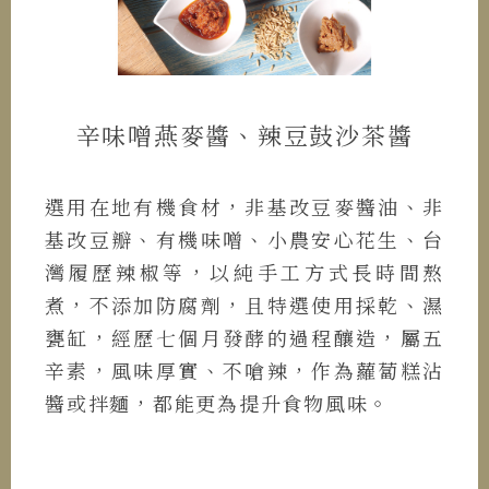
辛味噌燕麥醬、辣豆鼓沙茶醬
選用在地有機食材，非基改豆麥醬油、非
基改豆瓣、有機味噌、小農安心花生、台
灣履歷辣椒等，以純手工方式長時間熬
煮，不添加防腐劑，且特選使用採乾、濕
甕缸，經歷七個月發酵的過程釀造，屬五
辛素，風味厚實、不嗆辣，作為蘿蔔糕沾
醬或拌麵，都能更為提升食物風味。