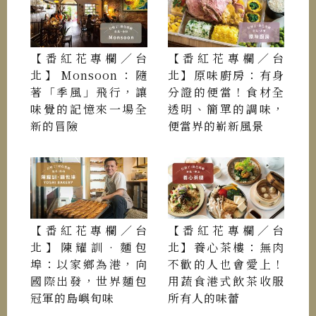
【番紅花專欄／台
【番紅花專欄／台
北】Monsoon：隨
北】原味廚房：有身
著「季風」飛行，讓
分證的便當！食材全
味覺的記憶來一場全
透明、簡單的調味，
新的冒險
便當界的嶄新風景
【番紅花專欄／台
【番紅花專欄／台
北】陳耀訓•麵包
北】養心茶樓：無肉
埠：以家鄉為港，向
不歡的人也會愛上！
國際出發，世界麵包
用蔬食港式飲茶收服
冠軍的島嶼旬味
所有人的味蕾