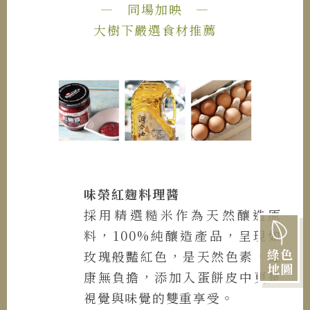
— 同場加映 —
大樹下嚴選食材推薦
味榮紅麴料理醬
採用精選糙米作為天然釀造原
料，100%純釀造產品，呈現如
綠色
玫瑰般豔紅色，是天然色素，健
地圖
康無負擔，添加入蛋餅皮中更是
視覺與味覺的雙重享受。