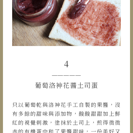
4
─────
葡萄洛神花醬土司蛋
只以葡萄乾與洛神花手工自製的果醬，沒
有多餘的甜味與添加物，酸酸甜甜加上鮮
紅的視覺刺激，塗抹於土司上，煎得微微
赤的有機蛋中和了果醬甜味，一份美好又