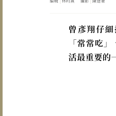
編輯
林昀熹
攝影
陳建豪
曾彥翔仔細
「常常吃」
活最重要的