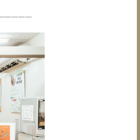
─────