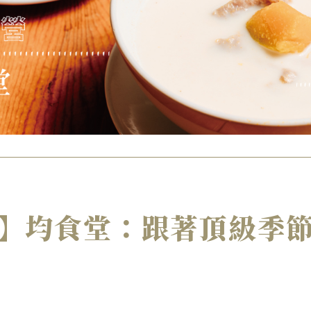
】均食堂：跟著頂級季