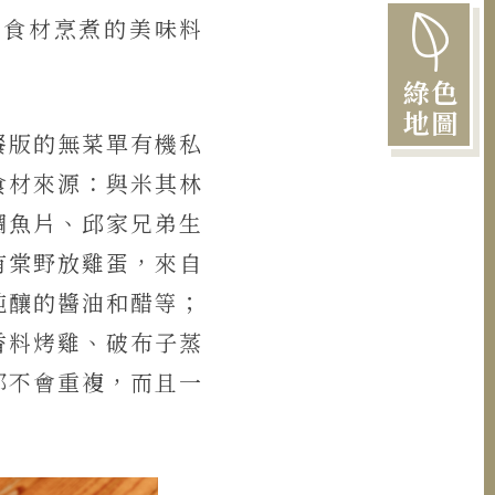
機食材烹煮的美味料
綠色
地圖
餐版的無菜單有機私
食材來源：與米其林
鯛魚片、邱家兄弟生
有棠野放雞蛋，來
自
純釀的醬油和醋等；
香料烤雞、破布子蒸
都不會重複，而且一