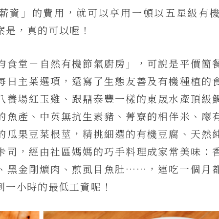
薪資」的費用，就可以享用一頓以五星級有
案是，真的可以喔！
均食堂－自然有機節氣廚房」，可說是平價簡
每日主菜選項，還寫了生態友善及有機種植的
八養場紅玉雞、跟鼎泰豐一
樣的東晟水產頂級
的魚產、
中英無抗生素豬、菁寮的相伴米、廖
的瓜果豆菜根莖，精挑細選的有機豆腐、天然
卡
司，經由社區媽媽的巧手料理成家常美味：
、黑金剛爌肉、煎虱目魚肚……，連吃一個月
到一小時的最低工資呢！