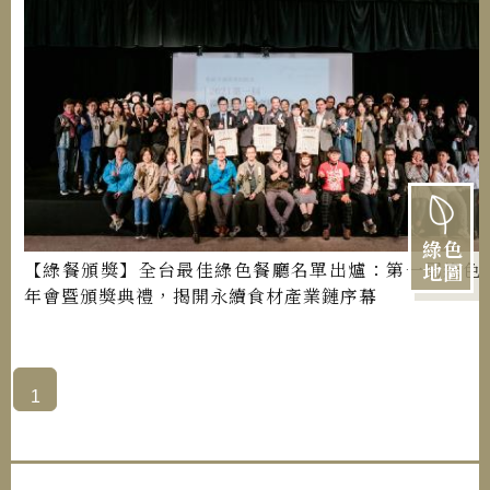
綠色
【綠餐頒獎】全台最佳綠色餐廳名單出爐：第一屆綠色
地圖
年會暨頒獎典禮，揭開永續食材產業鏈序幕
1