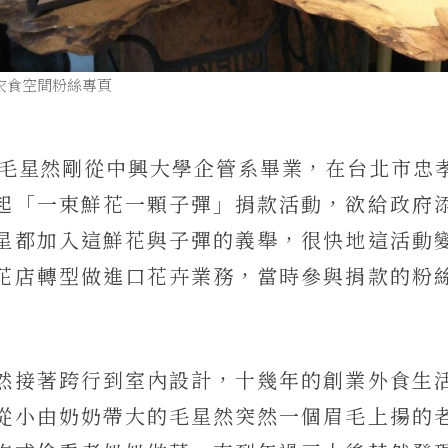
衣食空間粉絲專頁
交，毛星然剛從中興大學企管系畢業，在台北市忠
起「一束鮮花一顆子彈」捐款活動，欲給政府
星都加入這鮮花與子彈的義舉，很快地這活動
花店轉型做進口花卉業務，當時參與捐款的粉
然接著跨行到室內設計，十幾年的創業外食生
從小由奶奶帶大的毛星然突然一個眉毛上揚的