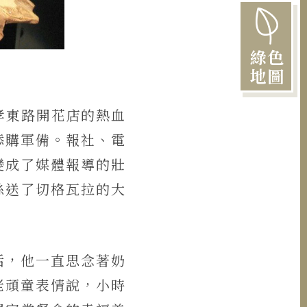
綠色
地圖
孝東路開花店的熱血
添購軍備。報社、電
變成了媒體報導的壯
絲送了切格瓦拉的大
活，他一直思念著奶
老頑童表情說，小時