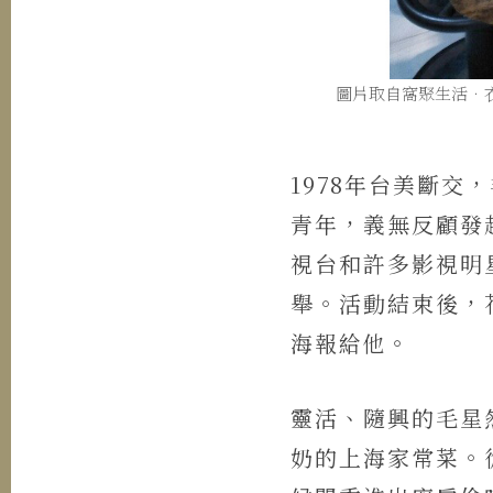
圖片取自窩聚生活．
1978年台美斷
青年，義無反顧發
視台和許多影視明
舉。活動結束後，
海報給他。
靈活、隨興的毛星
奶的上海家常菜。