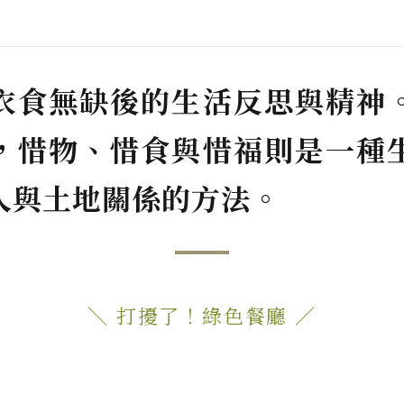
衣食無缺後的生活反思與精神
，惜物、惜食與惜福則是一種
人與土地關係的方法。
＼ 打擾了！綠色餐廳 ／