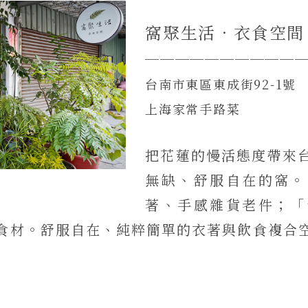
窩聚生活•衣食空間
──────────
台南市東區東成街92-1號
上海家常手路菜
把花蓮的慢活態度帶來
無缺、舒服自在的窩。
著、手感雜貨老件；「
食材。舒服自在、純粹簡單的衣著與飲食複合