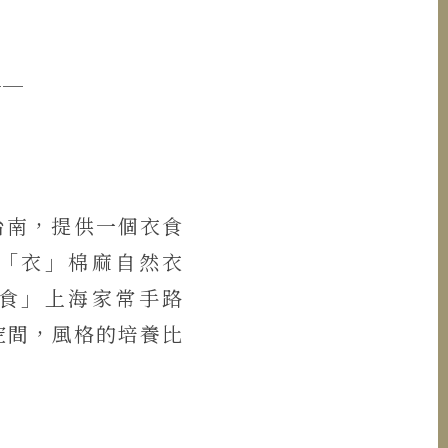
──
台南，提供一個衣食
「衣」棉麻自然衣
食」上海家常手路
空間，風格的培養比