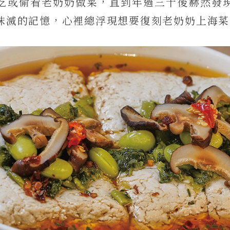
吃或偷看老奶奶做菜，直到年過三十後赫然發
抹滅的記憶，心裡總浮現想要復刻老奶奶上海