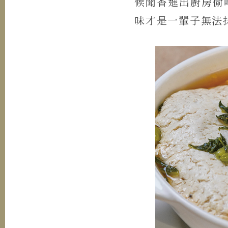
候聞香進出廚房偷
味才是一輩子無法