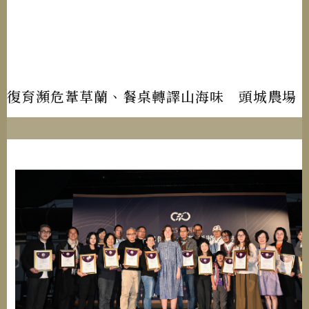
復育瀕危葦草蘭、餐桌轉譯山海味 頭城農場