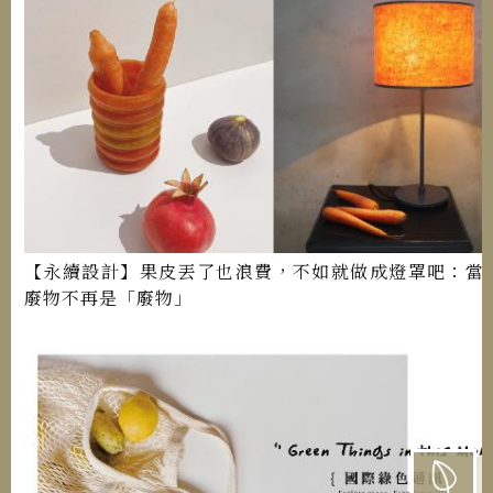
【永續設計】果皮丟了也浪費，不如就做成燈罩吧：當
廢物不再是「廢物」