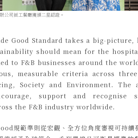
限公司員工餐廳獲頒二星認證。
e Good Standard takes a big-picture, 
ainability should mean for the hospita
ded to F&B businesses around the world
rous, measurable criteria across thre
cing, Society and Environment. The a
courage, support and recognise sus
ross the F&B industry worldwide.
de Good規範準則從宏觀、全方位角度審視可持