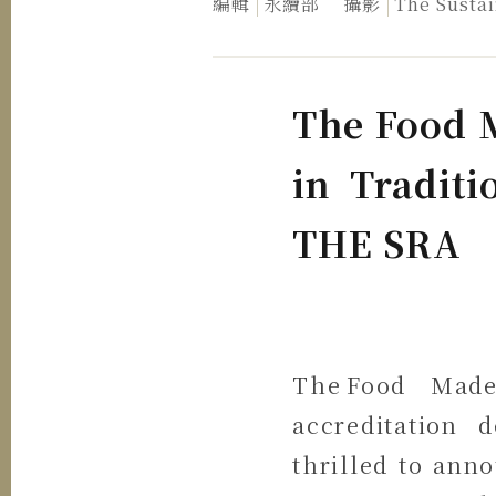
編輯
永續部
攝影
The Susta
The Food 
in Tradit
THE SRA
The Food Made
accreditation 
thrilled to ann