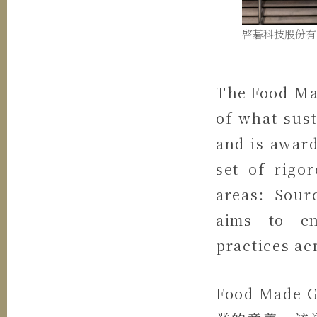
啓碁科技股份有
The Food Mad
of what sust
and is awar
set of rigo
areas: Sour
aims to en
practices ac
Food Ma