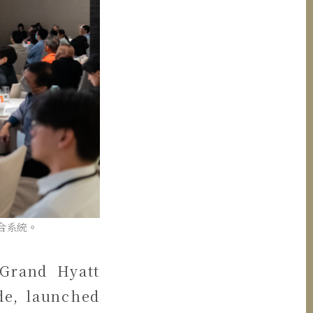
合系統。
Grand Hyatt
de, launched