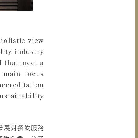
holistic view
lity industry
 that meet a
e main focus
ccreditation
tainability
續發展對餐飲服務