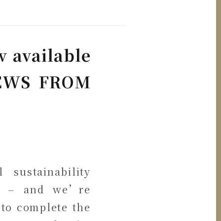
 available
 NEWS FROM
sustainability
try – and we’re
 to complete the