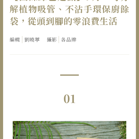
解植物吸管、不沾手環保廚餘
袋，從頭到腳的零浪費生活
編輯
劉曉葶
攝影
各品牌
01