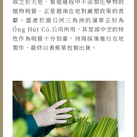
取之於大地，製造過程中不添加化學物的
植物吸管，正是越南在地對減塑政策的貢
獻。盛產於湄公河三角洲的蒲草正好為
Ống Hút Cỏ.公司所用，其莖部中空的特
性作為吸管十分恰當，待現採後進行在地
製作，最終以香蕉葉包裝出貨。