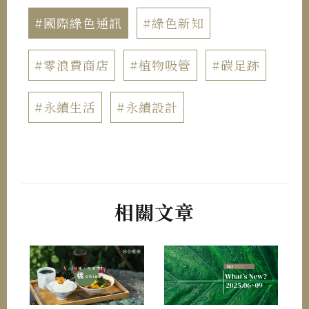
#國際綠色通訊
#綠色新知
#零浪費商店
#植物吸管
#碳足跡
#永續生活
#永續設計
相關文章