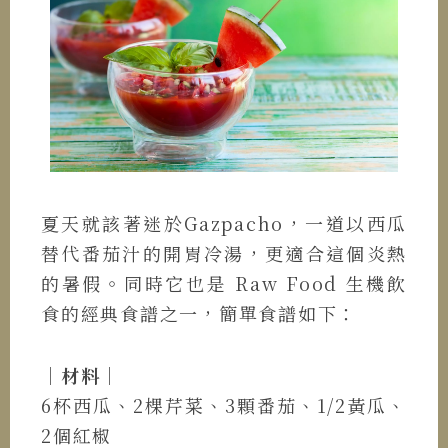
夏天就該著迷於Gazpacho，一道以西瓜
替代番茄汁的開胃冷湯，更適合這個炎熱
的暑假。同時它也是 Raw Food 生機飲
食的經典食譜之一，簡單食譜如下：
｜材料｜
6杯西瓜、2棵芹菜、3顆番茄、1/2黃瓜、
2個紅椒