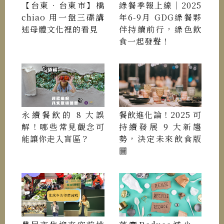
【台東．台東市】橋
綠餐季報上線｜2025
chiao 用一盤三碟講
年6-9月 GDG綠餐夥
述母體文化裡的看見
伴持續前行，綠色飲
食一起發聲！
永續餐飲的 8 大誤
餐飲進化論！2025 可
解！哪些常見觀念可
持續發展 9 大新趨
能讓你走入盲區？
勢，決定未來飲食版
圖