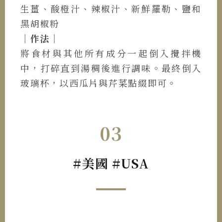
生薑、酸橙汁、辣椒汁、新鮮羅勒、鹽和
黑胡椒粉
｜作法｜
將食材與其他所有成分一起倒入攪拌機
中，打碎直到湯稠後進行調味。最終倒入
玻璃杯，以西瓜片與芹菜點綴即可。
03
#美國 #USA