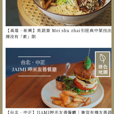
【高雄．新興】美蔬齋 Mei shu zhai引經典中菜技法
揮沒有「素」限
綠色
地圖
【台北．中正】JIAMI呷米友善餐廳│兼容有機友善蔬