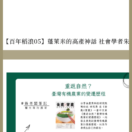
【百年稻浪05】蓬萊米的高產神話 社會學者