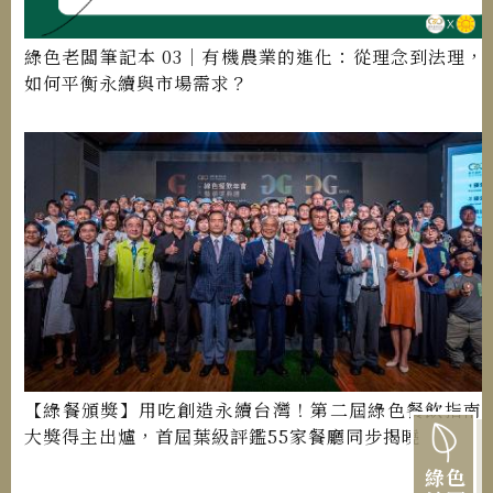
綠色老闆筆記本 03｜有機農業的進化：從理念到法理，
如何平衡永續與市場需求？
【綠餐頒獎】用吃創造永續台灣！第二屆綠色餐飲指南1
大獎得主出爐，首屆葉級評鑑55家餐廳同步揭曉
綠色