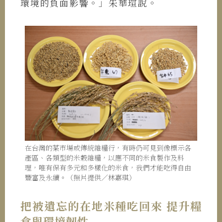
環境的負面影響。」朱華瑄說。
在台灣的菜市場或傳統雜糧行，有時仍可見到像標示各
產區、各類型的米穀雜糧，以應不同的米食製作及料
理，唯有保有多元和多樣化的米食，我們才能吃得自由
豐富及永續。（照片提供／林嘉琪）
把被遺忘的在地米種吃回來 提升糧
食與環境韌性