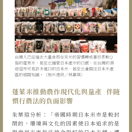
台灣人已從過去大量食用在來米的習慣轉成喜好柔軟Q
黏的蓬萊米，甚至也鍾愛日本產米的口感，在台灣的頂
級超市可見許多進口的日本米，甚至也會關注日本米產
區的相關知識。（照片提供／林嘉琪）
蓬萊米推動農作現代化與量產 伴隨
慣行農法的負面影響
朱華瑄分析：「帝國時期日本米市是較封
閉的，環境與文化的因素使日本追求的是
與世界米市無法接合很好的日本米種，導