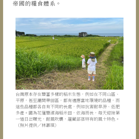
帝國的糧食體系。
台灣原本存在豐富多樣的稻米生態，例如在不同山區、
平原，甚至潮間帶田區，都有適應當地環境的品種，而
這些品種都各自有不同的長處，例如抗害耐旱澇、低肥
多產。圖為花蓮豐濱海稻米田，依海而長，每天迎接第
一道日出曙光，耐風吹襲，蘊藏部落特有的風土特色。
（照片提供／林嘉琪）