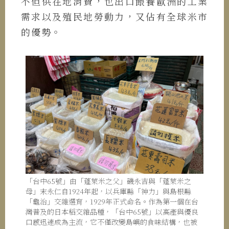
不但供在地消費，也出口餵養歐洲的工業
需求以及殖民地勞動力，又佔有全球米市
的優勢。
「台中65號」由「蓬萊米之父」磯永吉與「蓬萊米之
母」末永仁自1924年起，以兵庫縣「神力」與島根縣
「龜治」交雜選育，1929年正式命名。作為第一個在台
灣普及的日本稻交雜品種，「台中65號」以高產與優良
口感迅速成為主流，它不僅改變島嶼的食味結構，也被