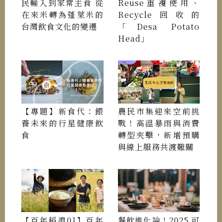
民輸入到家常主食 從
Reuse重複使用、
在來米轉為蓬萊米的
Recycle回收的
台灣飲食文化的變遷
「Desa Potato
Head」
【專題】新食代：餵
農民市集迎來空前挑
養未來的行星健康飲
戰！高溫暴雨與消費
食
轉型夾擊，新增預購
與線上服務共渡難關
【百年稻浪01】百年
餐飲進化論！2025 可