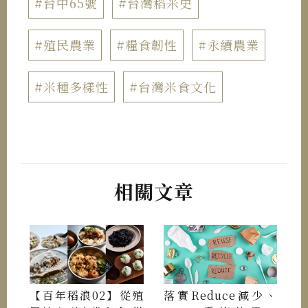
#台中65號
#台灣稻米史
#殖民農業
#糧食韌性
#永續農業
#米種多樣性
#台灣米食文化
相關文章
【百年稻浪02】從殖
落實Reduce減少、