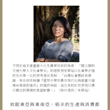
不同於追求產量極大化及農業效率的角度，「國立陽明
交通大學人文社會學系」助理教授朱華瑄以社會學去殖
民及去單一化的思考提出見解：「台灣社會應該有意
識、有系統地解構『蓬萊米帶來農作現代化與產量大幅
增長是絕對進步』的殖民神話，這也有助於反思現行慣
行農法對環境的負面影響。」（照片提供／朱華瑄）
放眼東亞與東南亞，稻米的生產與消費都