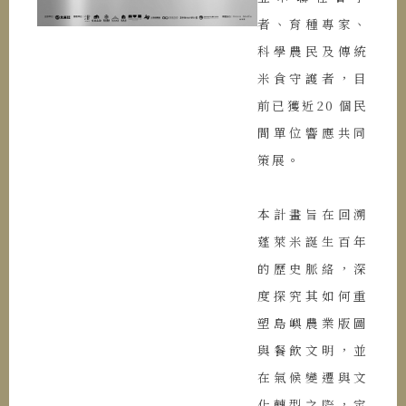
者、育種專家、
科學農民及傳統
米食守護者，目
前已獲近20 個民
間單位響應共同
策展。
本計畫旨在回溯
蓬萊米誕生百年
的歷史脈絡，深
度探究其如何重
塑島嶼農業版圖
與餐飲文明，並
在氣候變遷與文
化轉型之際，定