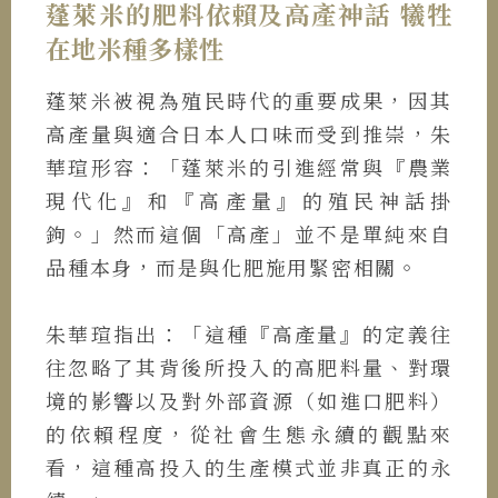
蓬萊米的肥料依賴及高產神話 犧牲
在地米種多樣性
蓬萊米被視為殖民時代的重要成果，因其
高產量與適合日本人口味而受到推崇，朱
華瑄形容：「蓬萊米的引進經常與『農業
現代化』和『高產量』的殖民神話掛
鉤。」然而這個「高產」並不是單純來自
品種本身，而是與化肥施用緊密相關。
朱華瑄指出：「這種『高產量』的定義往
往忽略了其背後所投入的高肥料量、對環
境的影響以及對外部資源（如進口肥料）
的依賴程度，從社會生態永續的觀點來
看，這種高投入的生產模式並非真正的永