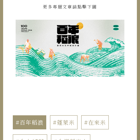
更多專題文章請點擊下圖
#百年稻浪
#蓬萊米
#在來米