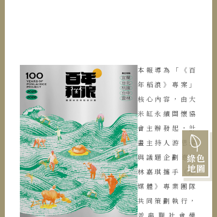
本報導為「《百
年稻浪》專案」
核心內容，由大
米缸永續關懷協
會主辦發起，計
畫主持人游思瑩
綠色
與議題企劃總編
地圖
林嘉琪攜手《綠
媒體》專業團隊
共同策劃執行，
並串聯社會學