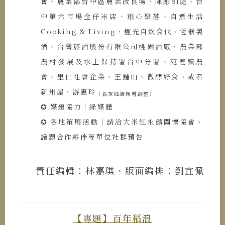
會、農業部台中區農業改良場、陳彫刻處、台
中第六市場金仔米店、粮心聚落、自煮生活
Cooking & Living、極光自炊食代、恆器製
酒、台灣菸酒股份有限公司桃園酒廠、農業部
農村發展及水土保持署台中分署、苑裡鎮農
會、里仁社會企業、王鍾山、微酵好食、或者
新州屋、游惠玲
（名單陸續新增調整）
✪ 媒體協力｜綠媒體
✪ 各地策展活動｜請洽大米缸永續關懷協會、
議題合作夥伴等單位社群預告
責任編輯：林嘉琪、版面編排：劉宜佩
【專題】百年稻浪