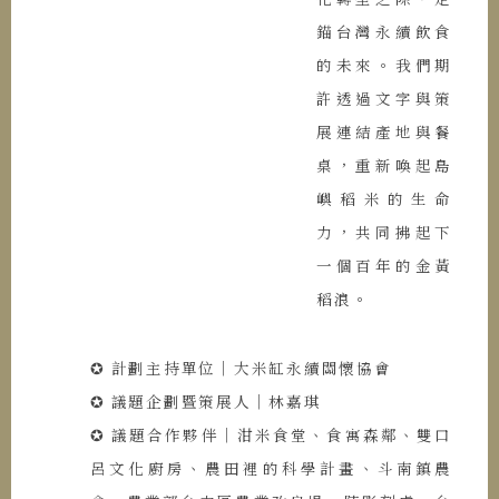
錨台灣永續飲食
的未來。我們期
許透過文字與策
展連結產地與餐
桌，重新喚起島
嶼稻米的生命
力，共同拂起下
一個百年的金黃
稻浪。
✪ 計劃主持單位｜大米缸永續關懷協會
✪ 議題企劃暨策展人｜林嘉琪
✪ 議題合作夥伴｜泔米食堂、食寓森鄰、雙口
呂文化廚房、農田裡的科學計畫、斗南鎮農