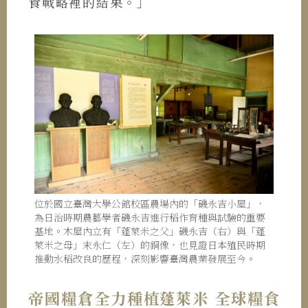
食戰略裡的結果。」
位於國立臺灣大學公館校區農場內的「磯永吉小屋」，
為日治時期農藝學者磯永吉進行稻作育種與試驗的重要
基地。木屋內立有「蓬萊米之父」磯永吉（右）與「蓬
萊米之母」末永仁（左）的銅像，也見證日本殖民時期
推動水稻改良的歷程，深刻影響臺灣農業發展至今。
帝國糧倉全力種植蓬萊米 全球糧食