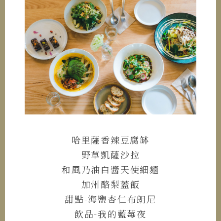
哈里薩香辣豆腐缽
野草凱薩沙拉
和風乃油白醬天使細麵
加州酪梨蓋飯
甜點-海鹽杏仁布朗尼
飲品-我的藍莓夜