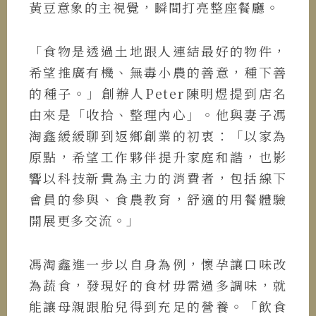
黃豆意象的主視覺，瞬間打亮整座餐廳。
「食物是透過土地跟人連結最好的物件，
希望推廣有機、無毒小農的善意，種下善
的種子。」創辦人Peter陳明煜提到店名
由來是「收拾、整理內心」。他與妻子馮
淘鑫緩緩聊到返鄉創業的初衷：「以家為
原點，希望工作夥伴提升家庭和諧，也影
響以科技新貴為主力的消費者，包括線下
會員的參與、食農教育，舒適的用餐體驗
開展更多交流。」
馮淘鑫進一步以自身為例，懷孕讓口味改
為蔬食，發現好的食材毋需過多調味，就
能讓母親跟胎兒得到充足的營養。「飲食