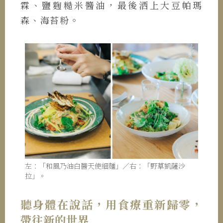
霖、鹽麴糙米醬油，最後洒上大豆帕瑪
森、海苔粉。
左：「和風乃油白醬天使細麵」／右：「野草凱薩沙
拉」。
聽身體在說話，用食療重新歸零，
帶往新的世界