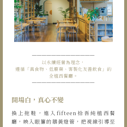
─────────────
以永續經營為理念，
遵循「真食物、低廢棄、客製化友善飲食」的
全植西餐廳。
─────────────
開場白，真心不變
換上拖鞋，進入fifteen拾吾純植西餐
廳，映入眼簾的鵝黃燈管，把視線引導至