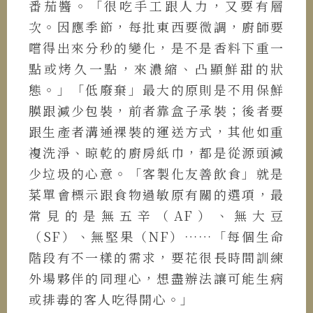
番茄醬。「很吃手工跟人力，又要有層
次。因應季節，每批東西要微調，廚師要
嚐得出來分秒的變化，是不是香料下重一
點或烤久一點，來濃縮、凸顯鮮甜的狀
態。」「低廢棄」最大的原則是不用保鮮
膜跟減少包裝，前者靠盒子承裝；後者要
跟生產者溝通裸裝的運送方式，其他如重
複洗淨、晾乾的廚房紙巾，都是從源頭減
少垃圾的心意。「客製化友善飲食」就是
菜單會標示跟食物過敏原有關的選項，最
常見的是無五辛（AF）、無大豆
（SF）、無堅果（NF）……「每個生命
階段有不一樣的需求，要花很長時間訓練
外場夥伴的同理心，想盡辦法讓可能生病
或排毒的客人吃得開心。」