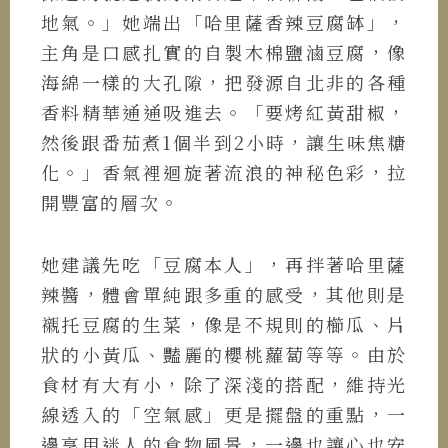
地氣。」她端出「哈里薩香辣豆腐缽」，
主角是口感扎實的自製木棉鹽滷豆腐，像
海綿一樣的大孔隙，把發源自北非的各種
香料精華通通吸進去。「要烤紅黃甜椒，
然後跟番茄煮1個半到2小時，讓生味焦糖
化。」香氣裡迴旋著流浪的神秘色彩，拉
開豐富的層次。
她建議先吃「豆腐本人」，再拌著哈里薩
辣醬，體會單純跟多重的感受，其他則是
襯托豆腐的生菜，像是不規則的櫛瓜、片
狀的小黃瓜、豔麗的櫻桃蘿蔔等等。由於
食材有大有小，除了深淺的搭配，維持光
線透入的「空氣感」更是擺盤的重點，一
邊享用迷人的食物風景，一邊也讓心也安