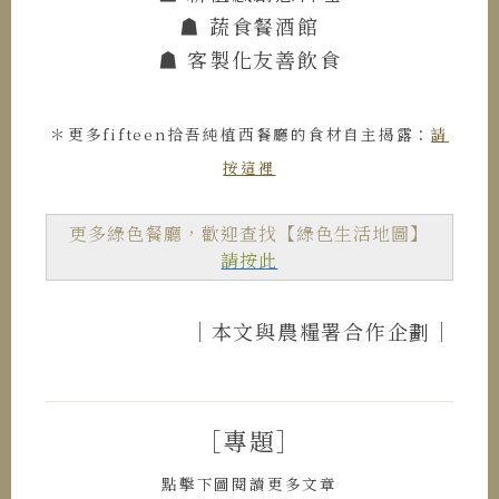
☗ 蔬食餐酒館
☗ 客製化友善飲食
＊更多fifteen拾吾純植西餐廳的食材自主揭露：
請
按這裡
更多綠色餐廳，歡迎查找【綠色生活地圖】
請按此
｜本文與農糧署合作企劃｜
［專題］
點擊下圖閱讀更多文章