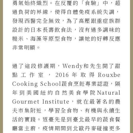
勇氣始終熾烈。在反覆的「食驗」中，超
過負荷的界線，使得自體免疫系統失調，
發現西醫完全無效，為了高壓跟重症族群
設計的日本長壽飲食法，沒有過多調味的
糙米、海藻等原型食物，讓她的好轉反應
非常明顯。
過了這段修護期，Wendy和先生開了甜
點工作室，2016年取得Rouxbe
Cooking School蔬食烹飪專業認證，隔
年到美國紐約自然美食學院Natural
Gourmet Institute，就在最著名的農
夫市集附近，學習全食物、有機與永續生
活的實踐。返臺先是到臺北最早的蔬食餐
廳當主廚，疫情期間到北歐丹麥碰撞更多