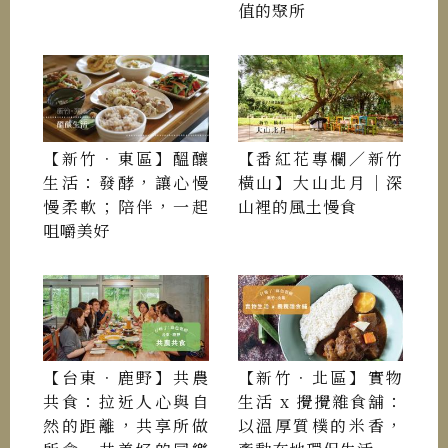
值的聚所
【新竹．東區】醞釀
【番紅花專欄／新竹
生活：發酵，讓心慢
橫山】大山北月｜深
慢柔軟；陪伴，一起
山裡的風土慢食
咀嚼美好
【台東．鹿野】共農
【新竹．北區】實物
共食：拉近人心與自
生活 x 攪攪雜食舖：
然的距離，共享所做
以溫厚質樸的米香，