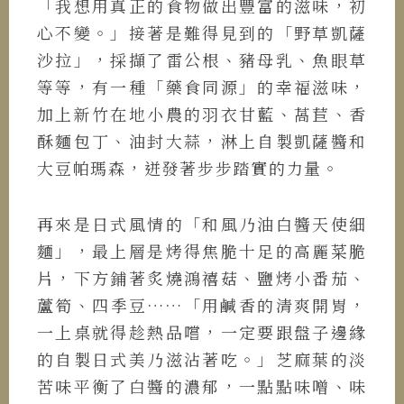
「我想用真正的食物做出豐富的滋味，初
心不變。」接著是難得見到的「野草凱薩
沙拉」，採擷了雷公根、豬母乳、魚眼草
等等，有一種「藥食同源」的幸福滋味，
加上新竹在地小農的羽衣甘藍、萵苣、香
酥麵包丁、油封大蒜，淋上自製凱薩醬和
大豆帕瑪森，迸發著步步踏實的力量。
再來是日式風情的「和風乃油白醬天使細
麵」，最上層是烤得焦脆十足的高麗菜脆
片，下方鋪著炙燒鴻禧菇、鹽烤小番茄、
蘆筍、四季豆……「用鹹香的清爽開胃，
一上桌就得趁熱品嚐，一定要跟盤子邊緣
的自製日式美乃滋沾著吃。」芝麻葉的淡
苦味平衡了白醬的濃郁，一點點味噌、味