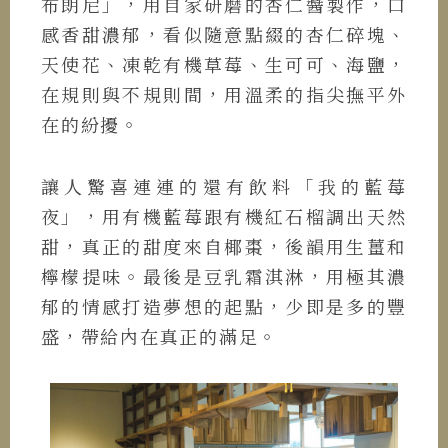
布朗尼」，用自家研磨的杏仁醬製作，口
感香甜濃郁，看似隨意點綴的杏仁碎塊、
天使花、凍乾有機草莓、生可可、海鹽，
在規則與不規則間，用溫柔的指尖撫平外
在的紛擾。
讓人驚喜連連的還有飲料「我的藍莓
夜」，用有機藍莓跟有機紅石榴調出天然
甜，真正的甜度來自椰棗，後韻用生薑和
檸檬提味。最後是豆乳霜淇淋，用極其濃
郁的情感打造夢想的起點，少即是多的豐
盛，帶給內在真正的滿足。