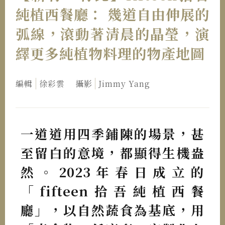
純植西餐廳： 幾道自由伸展的
弧線，滾動著清晨的晶瑩，演
繹更多純植物料理的物產地圖
編輯
徐彩雲
攝影
Jimmy Yang
一道道用四季鋪陳的場景，甚
至留白的意境，都顯得生機盎
然。2023年春日成立的
「fifteen拾吾純植西餐
廳」，以自然蔬食為基底，用