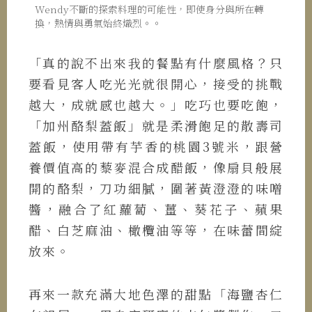
Wendy不斷的探索料理的可能性，即使身分與所在轉
換，熱情與勇氣始終熾烈。。
「真的說不出來我的餐點有什麼風格？只
要看見客人吃光光就很開心，接受的挑戰
越大，成就感也越大。」吃巧也要吃飽，
「加州酪梨蓋飯」就是柔滑飽足的散壽司
蓋飯，使用帶有芋香的桃園3號米，跟營
養價值高的藜麥混合成醋飯，像扇貝般展
開的酪梨，刀功細膩，圍著黃澄澄的味噌
醬，融合了紅蘿蔔、薑、葵花子、蘋果
醋、白芝麻油、橄欖油等等，在味蕾間綻
放來。
再來一款充滿大地色澤的甜點「海鹽杏仁