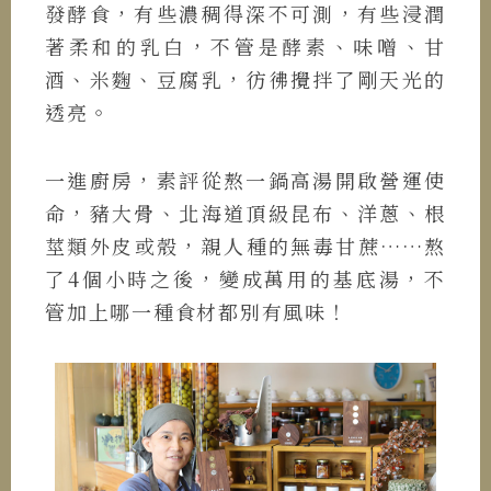
發酵食，有些濃稠得深不可測，有些浸潤
著柔和的乳白，不管是酵素、味噌、甘
酒、米麴、豆腐乳，彷彿攪拌了剛天光的
透亮。
一進廚房，素評從熬一鍋高湯開啟營運使
命，豬大骨、北海道頂級昆布、洋蔥、根
莖類外皮或殼，親人種的無毒甘蔗……熬
了4個小時之後，變成萬用的基底湯，不
管加上哪一種食材都別有風味！