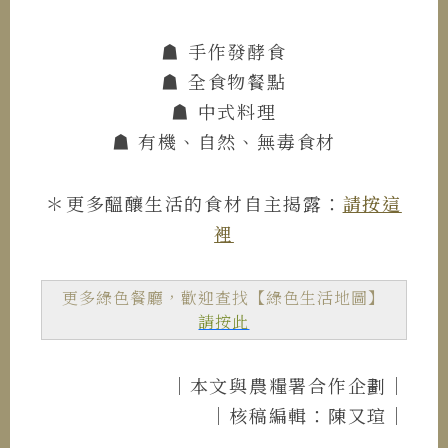
☗ 手作發酵食
☗ 全食物餐點
☗ 中式料理
☗ 有機、自然、無毒食材
＊更多醞釀生活的食材自主揭露：
請按這
裡
更多綠色餐廳，歡迎查找【綠色生活地圖】
請按此
｜本文與農糧署合作企劃｜
｜核稿編輯：陳又瑄｜