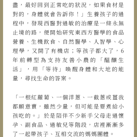
盡，最好回到正常吃的狀況，如果食材是
對的，身體就會告訴你！」生養孩
子的過
程中，發現西醫對過敏的治療是一條永無
止境的路，便開始研究東西方醫學的食品
營養、生機飲食、自然醫學、人智學、心
理學，又開了有機店；等孩子都大了，6
年前轉型為支持友善小農的「醞釀生
活」，
用「等待」喚醒身體和大地的能
量，尋找生命的答案。
「一根紅蘿蔔、一個洋蔥、一截蔥或薑我
都願意賣，雖然少量，但可能是要煮給小
孩吃的。」於是陪伴不少新手父母走過懷
孕、副食品、過敏兒等階段，店裡漸漸多
了一起帶孩子、互相交流的媽媽團體。