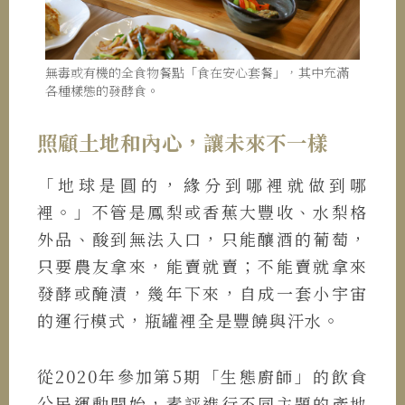
無毒或有機的全食物餐點「食在安心套餐」，其中充滿
各種樣態的發酵食。
照顧土地和內心，讓未來不一樣
「地球是圓的，緣分到哪裡就做到哪
裡。」不管是鳳梨或香蕉大豐收、水梨格
外品、酸到無法入口，只能釀酒的葡萄，
只要農友拿來，能賣就賣；不能賣就拿來
發酵或醃漬，幾年下來，自成一套小宇宙
的運行模式，瓶罐裡全是豐饒與汗水。
從2020年參加第5期「生態廚師」的飲食
公民運動開始，素評進行不同主題的產地