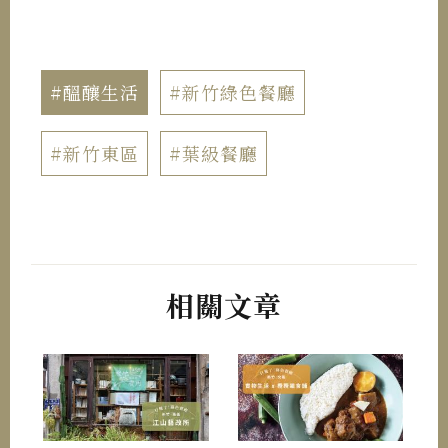
#醞釀生活
#新竹綠色餐廳
#新竹東區
#葉級餐廳
相關文章