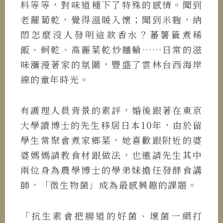
料等等，對味道種下了特殊的感情。聞到
老蘿蔔乾，覺得溫暖入懷；聞到米麴，納
悶怎麼沒人發明這款香水？蕃薯籤煮稀
飯、蚵乾、高麗菜乾炒麵輪……日常的滋
味瀰漫著家的氛圍，豐盛了雲林台西海岸
線的童年時光。
有護理人員背景的素評，婚後跟著在東京
大學讀博士的先生移居日本10年，由於留
學生常聚會煮家鄉菜，她喜歡跟附近的婆
婆媽媽請教食材跟做法，也邀請先生其中
兩位身為農學博士的學弟妹擔任發酵食講
師，「微生物菌」成為最感興趣的課題。
「抗生素會把腸道的好菌、壞菌一網打