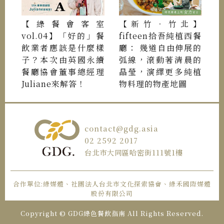
【綠餐會客室
【新竹．竹北】
vol.04】「好的」餐
fifteen拾吾純植西餐
飲業者應該是什麼樣
廳： 幾道自由伸展的
子？本次由英國永續
弧線，滾動著清晨的
餐廳協會董事總經理
晶瑩，演繹更多純植
Juliane來解答！
物料理的物產地圖
contact@gdg.asia
02 2592 2017
台北市大同區哈密街111號1樓
合作單位:綠媒體、社團法人台北市文化探索協會、綠禾國際媒體
股份有限公司
Copyright © GDG綠色餐飲指南 All Rights Reserved.