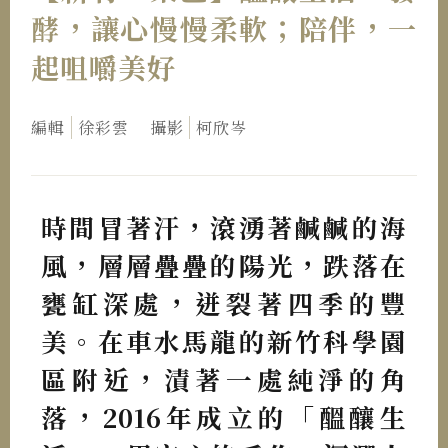
酵，讓心慢慢柔軟；陪伴，一
起咀嚼美好
編輯
徐彩雲
攝影
柯欣岑
時間冒著汗，滾湧著鹹鹹的海
風，層層疊疊的陽光，跌落在
甕缸深處，迸裂著四季的豐
美。在車水馬龍的新竹科學園
區附近，漬著一處純淨的角
落，2016年成立的「醞釀生