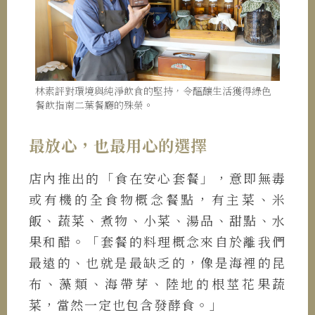
林素評對環境與純淨飲食的堅持，令醞釀生活獲得綠色
餐飲指南二葉餐廳的殊榮。
最放心，也最用心的選擇
店內推出的「食在安心套餐」，意即無毒
或有機的全食物概念餐點，有主菜、米
飯、蔬菜、煮物、小菜、湯品、甜點、水
果和醋。「套餐的料理概念來自於離我們
最遠的、也就是最缺乏的，像是海裡的昆
布、藻類、海帶芽、陸地的根莖花果蔬
菜，當然一定也包含發酵食。」