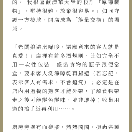
的， 我很喜歡清華大學的校訓『厚德載
物』，堅持很難，放棄很容易。」如同守
護一方棲地，開店成為「能量交換」的場
域。
「老闆娘這麼囉唆，還願意來的客人就是
真愛！」店裡有許多潛規則，比如完全不
用一次性包裝，盛裝食物的瓶子跟便當
盒，要求客人洗淨晾乾再歸還（若忘記，
表示客人有需求，不會追究）；必定是在
店內用過餐的熟客才能外帶，了解食物帶
走之後可能變色變味、並非壞掉；收集用
過的擦手紙再利用……。
廚房旁邊有面甕牆，熱熱鬧鬧，擺滿各種