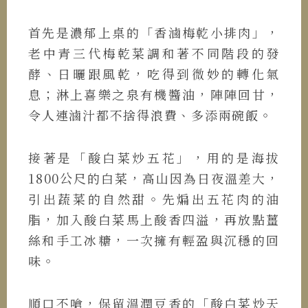
首先是濃郁上桌的「香滷梅乾小排肉」，
老中青三代梅乾菜調和著不同階段的發
酵、日曬跟風乾，吃得到微妙的轉化氣
息；淋上喜樂之泉有機醬油，陣陣回甘，
令人連滷汁都不捨得浪費、多添兩碗飯。
接著是「酸白菜炒五花」，用的是海拔
1800公尺的白菜，高山因為日夜溫差大，
引出蔬菜的自然甜。先煸出五花肉的油
脂，加入酸白菜馬上酸香四溢，再放點薑
絲和手工冰糖，一次擁有輕盈與沉穩的回
味。
順口不嗆，保留溫潤豆香的「酸白菜炒天