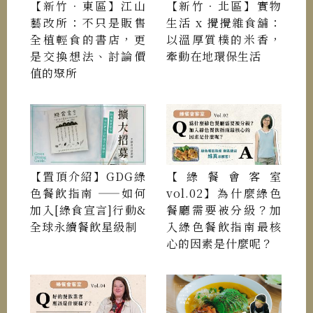
【新竹．東區】江山
【新竹．北區】實物
藝改所：不只是販售
生活 x 攪攪雜食舖：
全植輕食的書店，更
以溫厚質樸的米香，
是交換想法、討論價
牽動在地環保生活
值的聚所
【置頂介紹】GDG綠
【綠餐會客室
色餐飲指南 ——如何
vol.02】為什麼綠色
加入[綠食宣言]行動&
餐廳需要被分級？加
全球永續餐飲星級制
入綠色餐飲指南最核
心的因素是什麼呢？