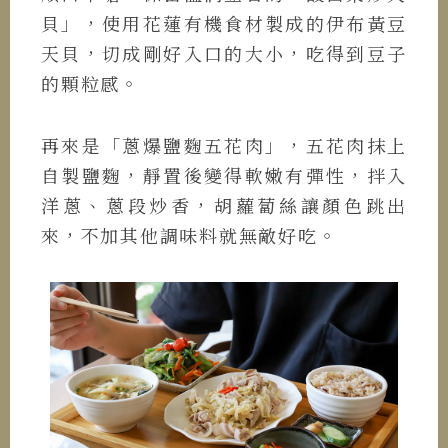
貝」，使用花蓮有機食材製成的伊布黃豆
天貝，切成剛好入口的大小，吃得到豆子
的顆粒感。
再來是「蔥爆鹽麴五花肉」，五花肉抹上
自製鹽麴，靜置後變得軟嫩有彈性，拌入
洋蔥、蔥段炒香，胡蘿蔔絲讓顏色跳出
來，不加其他調味料就無敵好吃。