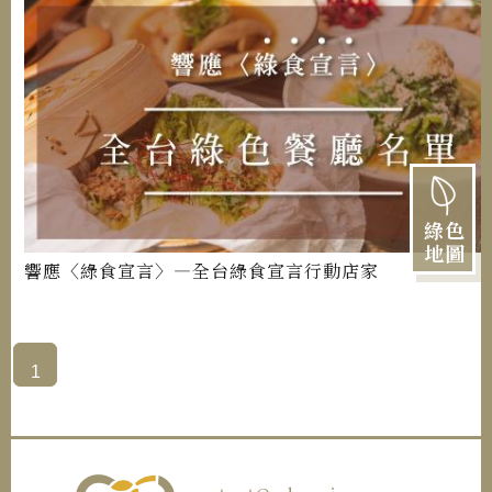
綠色
地圖
響應〈綠食宣言〉—全台綠食宣言行動店家
1