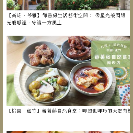
【高雄．苓雅】御書房生活藝術空間： 像星光般閃耀，
光般靜謐，守護一方風土
【桃園．蘆竹】蕃薯藤自然食堂：呷飽也呷巧的天然有機