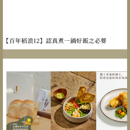
【百年稻浪12】認真煮一鍋好飯之必要