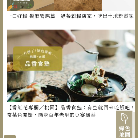
一口好糧 餐廳響應篇｜綠餐雜糧店家，吃出土地新滋味
【番紅花專欄／桃園】品香食塾：有空就回來吃飯吧！
常菜色開始，隱身百年老厝的豆宴風華
綠色
地圖