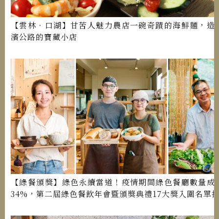
【雲林．口湖】甘苦人魅力農店一碗奇蹟的海鮮麵，造
濱公路的寶藏小店
【綠餐頒獎】綠色永續當道！疫情期間綠色餐廳數量成
34%，第二屆綠色餐飲年會暨頒獎典禮17大獎入圍名單