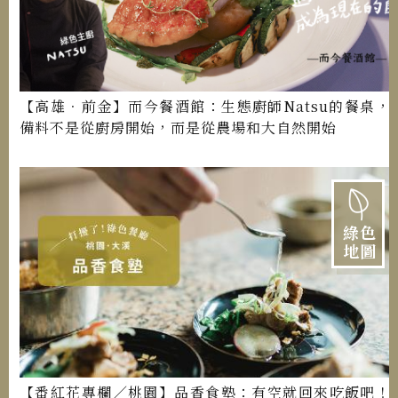
【高雄．前金】而今餐酒館：生態廚師Natsu的餐桌，
備料不是從廚房開始，而是從農場和大自然開始
綠色
地圖
【番紅花專欄／桃園】品香食塾：有空就回來吃飯吧！