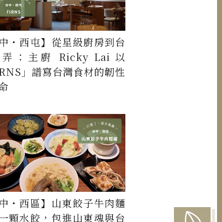
中・西屯】從星級廚房到台
弄：主廚 Ricky Lai 以
IRNS」譜寫台灣食材的韌性
命
中・西區】山東餃子牛肉麵
一顆水餃，包進山東魂與台