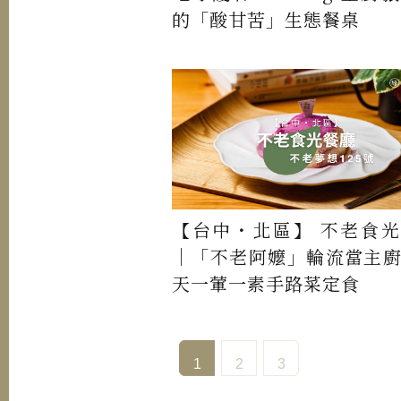
的「酸甘苦」生態餐桌
【台中・北區】 不老食
｜「不老阿嬤」輪流當主
天一葷一素手路菜定食
1
2
3