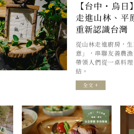
【台中・烏日
走進山林、平
重新認識台灣
從山林走進廚房，生
意」，串聯友善農漁
帶領人們從一桌料理
結。
全文 +