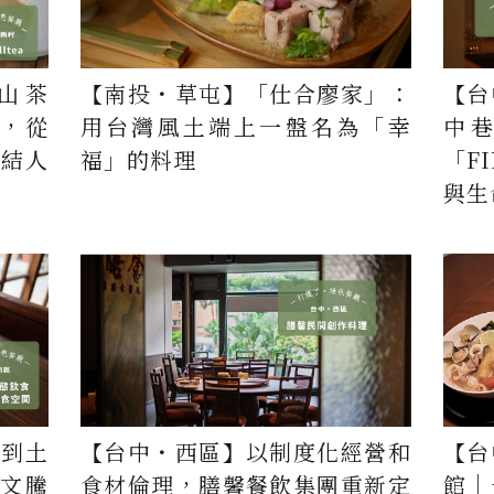
山茶
【南投・草屯】「仕合廖家」：
【台
活，從
用台灣風土端上一盤名為「幸
中巷
連結人
福」的料理
「F
與生
環到土
【台中・西區】以制度化經營和
【台
張文騰
食材倫理，膳馨餐飲集團重新定
館｜