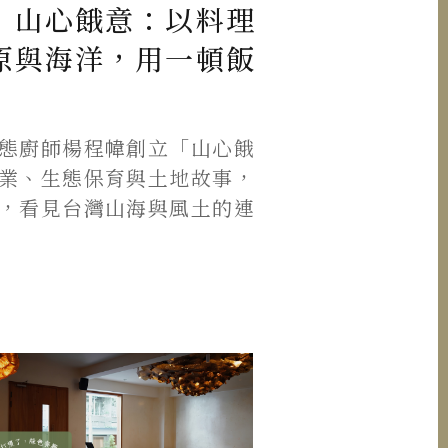
】山心餓意：以料理
原與海洋，用一頓飯
態廚師楊程幃創立「山心餓
業、生態保育與土地故事，
，看見台灣山海與風土的連