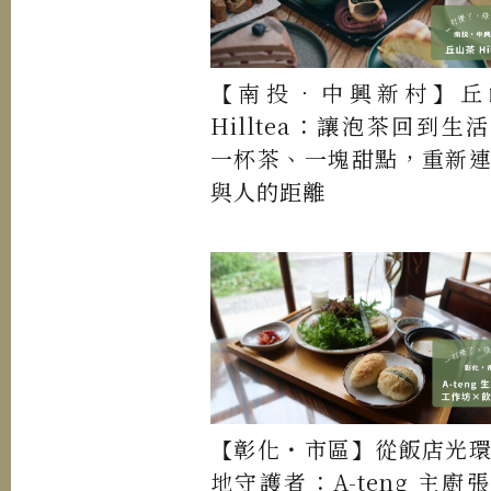
【南投．中興新村】丘
Hilltea：讓泡茶回到生
一杯茶、一塊甜點，重新
與人的距離
【彰化・市區】從飯店光
地守護者：A-teng 主廚