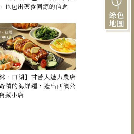
，也包出藥食同源的信念
綠色
地圖
林．口湖】甘苦人魅力農店
奇蹟的海鮮麵，造出西濱公
寶藏小店