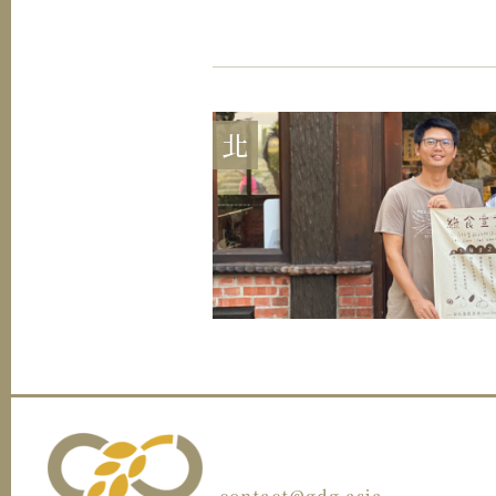
北
contact@gdg.asia