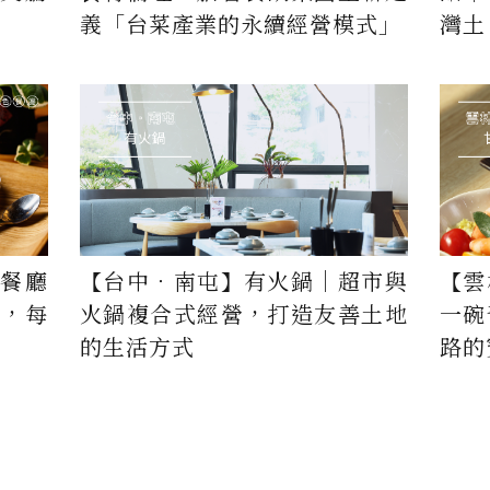
義「台菜產業的永續經營模式」
灣土
光餐廳
【台中．南屯】有火鍋│超市與
【雲
廚，每
火鍋複合式經營，打造友善土地
一碗
的生活方式
路的