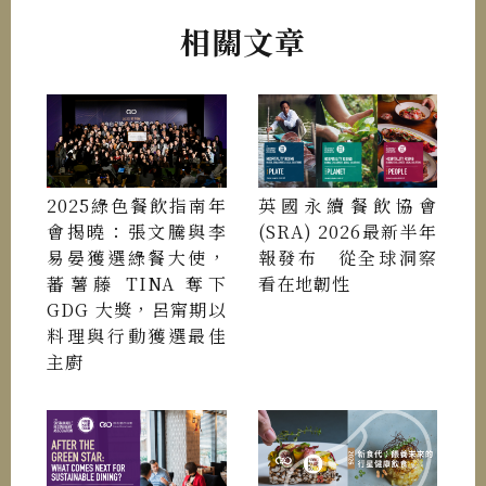
相關文章
2025綠色餐飲指南年
英國永續餐飲協會
會揭曉：張文騰與李
(SRA) 2026最新半年
易晏獲選綠餐大使，
報發布 從全球洞察
蕃薯藤 TINA 奪下
看在地韌性
GDG 大獎，呂甯期以
料理與行動獲選最佳
主廚