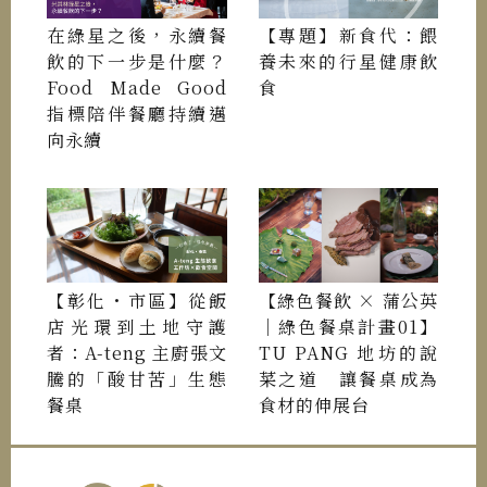
在綠星之後，永續餐
【專題】新食代：餵
飲的下一步是什麼？
養未來的行星健康飲
Food Made Good
食
指標陪伴餐廳持續邁
向永續
【彰化・市區】從飯
【綠色餐飲 × 蒲公英
店光環到土地守護
｜綠色餐桌計畫01】
者：A-teng 主廚張文
TU PANG 地坊的說
騰的「酸甘苦」生態
菜之道 讓餐桌成為
餐桌
食材的伸展台