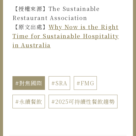
【授權來源】The Sustainable
Restaurant Association
【原文出處】
Why Now is the Right
Time for Sustainable Hospitality
in Australia
#對焦國際
#SRA
#FMG
#永續餐飲
#2025可持續性餐飲趨勢