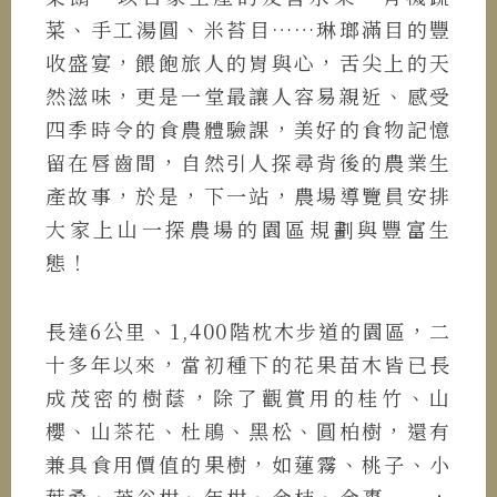
菜、手工湯圓、米苔目……琳瑯滿目的豐
收盛宴，餵飽旅人的胃與心，舌尖上的天
然滋味，更是一堂最讓人容易親近、感受
四季時令的食農體驗課，美好的食物記憶
留在唇齒間，自然引人探尋背後的農業生
產故事，於是，下一站，農場導覽員安排
大家上山一探農場的園區規劃與豐富生
態！
長達6公里、1,400階枕木步道的園區，二
十多年以來，當初種下的花果苗木皆已長
成茂密的樹蔭，除了觀賞用的桂竹、山
櫻、山茶花、杜鵑、黑松、圓柏樹，還有
兼具食用價值的果樹，如蓮霧、桃子、小
葉桑、茂谷柑、年柑、金桔、金棗……，