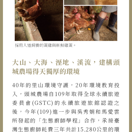
採用人道飼養的蛋雞與新鮮雞蛋。
大山、大海、溼地、溪流，建構頭
城農場得天獨厚的環境
40年的里山環境守護，20年環境教育投
入，頭城農場自109年取得全球永續旅遊
委員會(GSTC)的永續旅遊旅館認證之
後，今年(109)進一步與吳秀娟和馬愛雲
所發起的「生態廚師學程」合作，承接臺
灣生態廚師耗費三年共計15,280公里的環