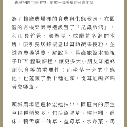
農場裡的自然作物，形成一幅美麗的可食地景。
為了推廣農場裡的食農與生態教育，在園
區的有機菜園旁邊設置了「昆蟲旅館」，
利用長竹管、蘆葦莖，或鑽許多洞的木
塊，吸引獨居蜂棲息以幫助蔬果授粉，並
透過農場導覽、解說牌、昆蟲旅館木箱親
子DIY 體驗課程，讓更多大小朋友知道蜂
類保育等的重要性；而坐落一旁的生態
池，也蘊藏了數十種蛙類，悅耳蛙鳴齊唱
著交響曲。
頭城農場經理林宏達指出，園區內的原生
草毯種類繁多，包括魚腥草、糯米糰、爵
床、鴨舌癀、仙草、益母草、水芹菜、馬