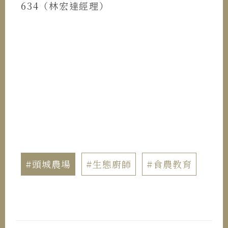
634（林宏達經理）
#頭城農場
#生態廚師
#食農教育