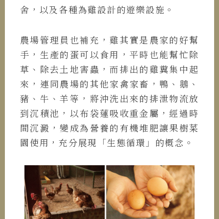
舍，以及各種為雞設計的遊樂設施。
農場管理員也補充，雞其實是農家的好幫
手，生產的蛋可以食用，平時也能幫忙除
草、除去土地害蟲，而排出的雞糞集中起
來，連同農場的其他家禽家畜，鴨、鵝、
豬、牛、羊等，將沖洗出來的排泄物流放
到沉積池，以布袋蓮吸收重金屬，經過時
間沉澱，變成為營養的有機堆肥讓果樹菜
園使用，充分展現「生態循環」的概念。