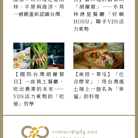
林、平原與海洋，用
「胡蘿蔔」——米其
一頓飯重新認識台灣
林綠星餐廳「好嶼
HOSU」聯手VDS活
力東勢
【國際台灣胡蘿蔔
【南投・草屯】「仕
日】一座員工餐廳，
合廖家」：用台灣風
吃出農業的未來——
土端上一盤名為「幸
VDS活力東勢的「吃
福」的料理
道」哲學
contact@gdg.asia