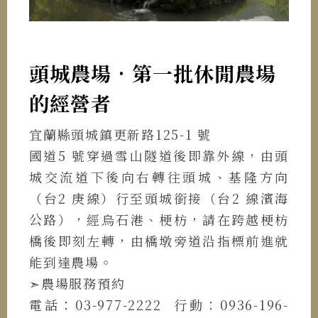
頭城農場•第一批休閒農場
的經營者
宜蘭縣頭城鎮更新路125-1 號
國道5 號穿過雪山隧道後即靠外線，由頭
城交流道下後向右轉往頭城、基隆方向
（台2 庚線）行至頭城銜接（台2 線濱海
公路），經烏石港、梗枋，請在跨越梗枋
橋後即刻左轉，由橋墩旁道沿指標前進就
能到達農場。
➣農場服務預約
電話：03-977-2222 行動：0936-196-