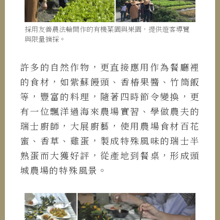
採用友善農法輪間作的有機菜園與果園，提供遊客導覽
與限量摘採。
許多的自然作物，更直接應用作為餐廳裡
的食材，如紫蘇饅頭、香椿果醬、竹筒飯
等，豐富的料理，隨著四時節令變換，更
有一位飄洋過海來農場實習、學做農夫的
瑞士廚師，大展廚藝，使用農場食材百花
蜜、香草、雞蛋，製成特殊風味的瑞士半
熟蛋而大獲好評，從產地到餐桌，形成頭
城農場的特殊風景。