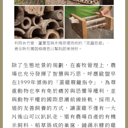
利用長竹管、蘆葦莖與木塊搭建而成的「昆蟲旅館」，
意在吸引獨居蜂棲息以幫助蔬果授粉。
除了生態地景的規劃，在畜牧管理上，農
場也充分發揮了智慧與巧思，呼應歐盟早
在1999年頒佈的「蛋雞廢籠指令」，為尊
重動物也享有免於痛苦與恐懼等權利，並
與動物平權的國際思潮前線接軌，採用人
道的友善飼養的方式，讓蛋雞不僅有一大
片後山可以趴趴走，還有農場自產的有機
米飼料、稻草築成的巢窩、鋪滿米糠的雞