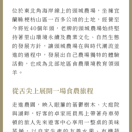
位於東北角海岸線上的頭城農場，坐擁宜
蘭縣梗枋山區一百多公頃的土地，經營至
今將近40個年頭，老牌的頭城農場始終堅
持著里山環境永續及農業文化、自然生態
的發展方針，讓頭城農場在與時代潮流並
進的過程中，發展出自己農場獨特的體驗
活動，也成為北部地區食農環境教育領頭
羊。
從舌尖上展開一場食農旅程
走進農園，映入眼簾的蓊鬱樹木、大庭院
與湖畔，好客的卓家班員馬上帶著舟車勞
頓的旅人先來遊客中心享用一整桌的美味
菜餚，以自家生產的友善水果、有機蔬