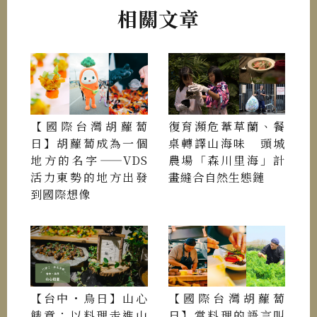
相關文章
【國際台灣胡蘿蔔
復育瀕危葦草蘭、餐
日】胡蘿蔔成為一個
桌轉譯山海味 頭城
地方的名字——VDS
農場「森川里海」計
活力東勢的地方出發
畫縫合自然生態鏈
到國際想像
【台中・烏日】山心
【國際台灣胡蘿蔔
餓意：以料理走進山
日】當料理的語言叫