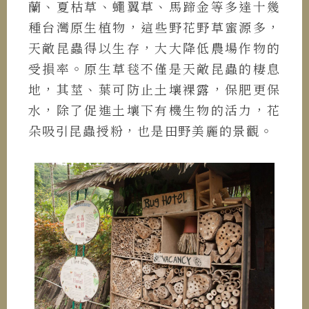
蘭、夏枯草、蠅翼草、馬蹄金等多達十幾
種台灣原生植物，這些野花野草蜜源多，
天敵昆蟲得以生存，大大降低農場作物的
受損率。原生草毯不僅是天敵昆蟲的棲息
地，其莖、葉可防止土壤裸露，保肥更保
水，除了促進土壤下有機生物的活力，花
朵吸引昆蟲授粉，也是田野美麗的景觀。