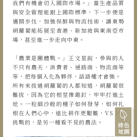
我們有機會切入國際市場。」當生產品質
與安全管理能跟上國際標準，下一步便是
邁開步伐，加強保鮮與物流技術，讓東勢
胡蘿蔔能拓展至香港、新加坡與東南亞市
場，甚至進一步走向中東。
「農業是團體戰。」王文星說，參與的人
不只有農夫，消費者、通路商、物流商等
等，把每個人化為夥伴，話語權才會強。
所有來拔過胡蘿蔔的人都知道，胡蘿蔔很
難拔，因為它的根莖像錐釘，牢牢打進土
地。一粒細沙般的種子如何發芽，如何扎
根在人們心中，遠比耕作更艱難，VSD所
挑戰的，是另一種看不見的農法。
綠色
地圖