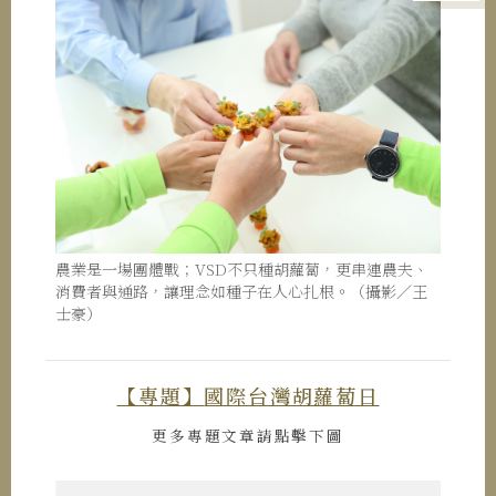
農業是一場團體戰；VSD不只種胡蘿蔔，更串連農夫、
消費者與通路，讓理念如種子在人心扎根。（攝影／王
士豪）
【專題】
國際台灣胡蘿蔔日
更多專題文章請點擊下圖