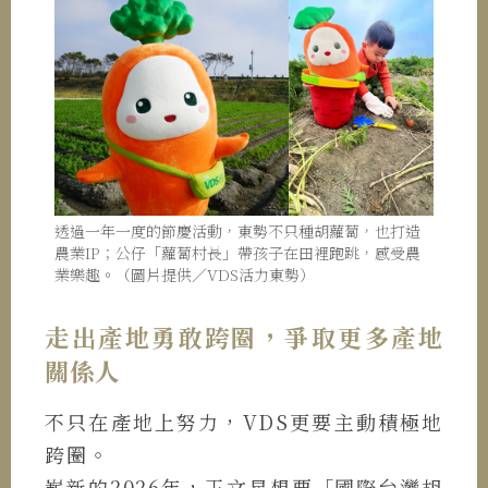
透過一年一度的節慶活動，東勢不只種胡蘿蔔，也打造
農業IP；公仔「蘿蔔村長」帶孩子在田裡跑跳，感受農
業樂趣。（圖片提供／VDS活力東勢）
走出產地勇敢跨圈，爭取更多產地
關係人
不只在產地上努力，VDS更要主動積極地
跨圈。
嶄新的2026年，王文星想要「國際台灣胡