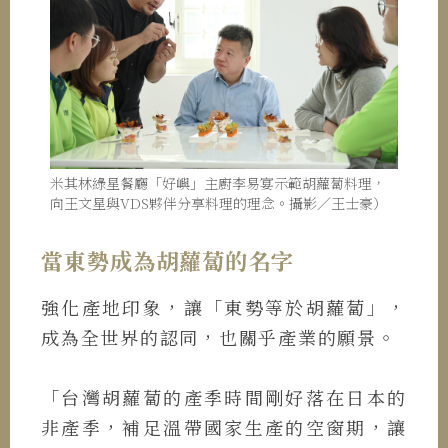
米其林綠星餐廳「好嶼」主廚李易宴示範胡蘿蔔料理，
向王文星與VDS夥伴分享料理的理念。攝影／王士豪）
當東勢成為胡蘿蔔的名字
強化產地印象，讓「東勢等於胡蘿蔔」，
成為全世界的認同，也關乎產業的願景。
「台灣胡蘿蔔的產季時間剛好落在日本的
非產季，補足溫帶國家生產的空窗期，讓