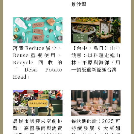
景沙龍
落實Reduce減少、
【台中・烏日】山心
Reuse重複使用、
餓意：以料理走進山
Recycle回收的
林、平原與海洋，用
「Desa Potato
一頓飯重新認識台灣
Head」
農民市集迎來空前挑
餐飲進化論！2025 可
戰！高溫暴雨與消費
持續發展 9 大新趨