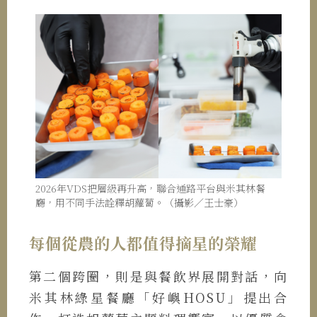
2026年VDS把層級再升高，聯合通路平台與米其林餐
廳，用不同手法詮釋胡蘿蔔。（攝影／王士豪）
每個從農的人都值得摘星的榮耀
第二個跨圈，則是與餐飲界展開對話，向
米其林綠星餐廳「好嶼HOSU」提出合