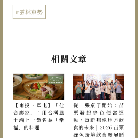
#雲林東勢
相關文章
【南投・草屯】「仕
從一張桌子開始：苗
合廖家」：用台灣風
栗發起綠色便當運
土端上一盤名為「幸
動，重新想像地方飲
福」的料理
食的未來 | 2026 苗栗
綠色環境飲食發展願