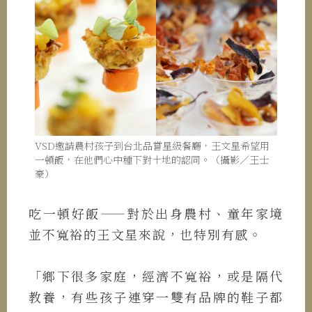
VSD邀請農村孩子到台北品嘗星級餐廳，王文星希望用
一頓飯，在他們心中種下對土地的認同。（攝影／王士
豪）
吃一頓好飯——對於出身農村、童年家境
並不寬裕的王文星來說，也特別有感。
「鄉下很多家庭，經濟不寬裕，或是隔代
教養，有些孩子連穿一雙有品牌的鞋子都