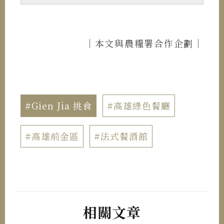
｜本文與農糧署合作企劃｜
#Gien Jia 挑食
#高雄綠色餐廳
#高雄前金區
#法式餐酒館
相關文章