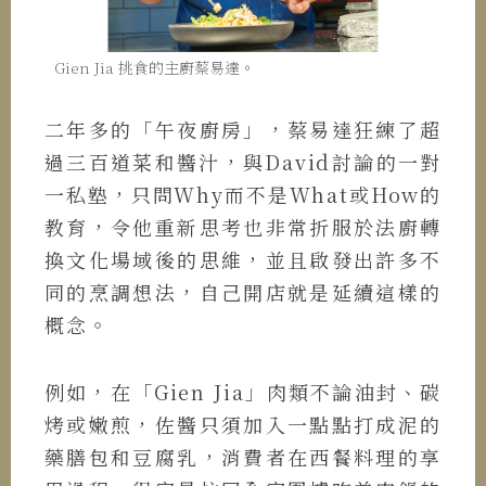
Gien Jia 挑食的主廚蔡易達。
二年多的「午夜廚房」，蔡易達狂練了超
過三百道菜和醬汁，與David討論的一對
一私塾，只問Why而不是What或How的
教育，令他重新思考也非常折服於法廚轉
換文化場域後的思維，並且啟發出許多不
同的烹調想法，自己開店就是延續這樣的
概念。
例如，在「Gien Jia」肉類不論油封、碳
烤或嫩煎，佐醬只須加入一點點打成泥的
藥膳包和豆腐乳，消費者在西餐料理的享