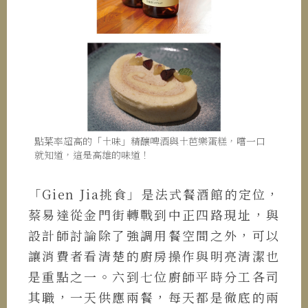
點菜率超高的「土味」精釀啤酒與土芭樂蛋糕，嚐一口
就知道，這是高雄的味道！
「Gien Jia挑食」是法式餐酒館的定位，
蔡易達從金門街轉戰到中正四路現址，與
設計師討論除了強調用餐空間之外，可以
讓消費者看清楚的廚房操作與明亮清潔也
是重點之一。六到七位廚師平時分工各司
其職，一天供應兩餐，每天都是徹底的兩