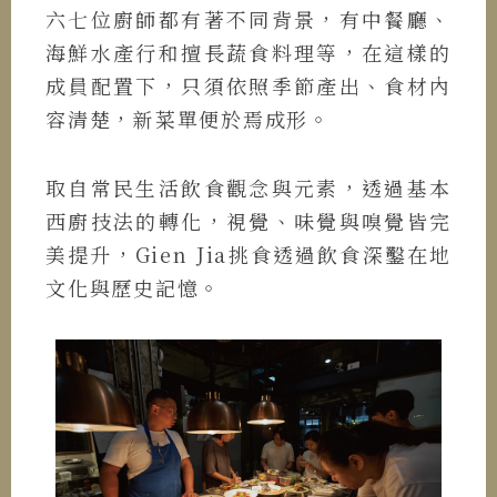
六七位廚師都有著不同背景，有中餐廳、
海鮮水產行和擅長蔬食料理等，在這樣的
成員配置下，只須依照季節產出、食材內
容清楚，新菜單便於焉成形。
取自常民生活飲食觀念與元素，透過基本
西廚技法的轉化，視覺、味覺與嗅覺皆完
美提升，Gien Jia挑食透過飲食深鑿在地
文化與歷史記憶。