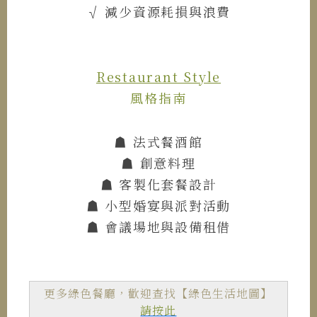
√ 減少資源耗損與浪費
Restaurant Style
風格指南
☗ 法式餐酒館
☗ 創意料理
☗ 客製化套餐設計
☗ 小型婚宴與派對活動
☗ 會議場地與設備租借
更多綠色餐廳，歡迎查找【綠色生活地圖】
請按此