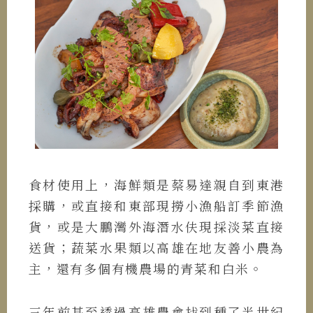
食材使用上，海鮮類是蔡易達親自到東港
採購，或直接和東部現撈小漁船訂季節漁
貨，或是大鵬灣外海潛水伕現採淡菜直接
送貨；蔬菜水果類以高雄在地友善小農為
主，還有多個有機農場的青菜和白米。
三年前甚至透過高雄農會找到種了半世紀