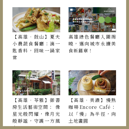
【高雄．鼓山】夏夫
高雄綠色餐廳入圍揭
小農蔬食餐廳：滴一
曉，邁向城市永續美
匙香料，回味一鍋家
食新篇章！
常
【高雄．苓雅】御書
【高雄．美濃】慢熟
房生活藝術空間： 像
咖啡Encore Café：
星光般閃耀，像月光
以「慢」為半徑，向
般靜謐，守護一方風
土地畫圓
土