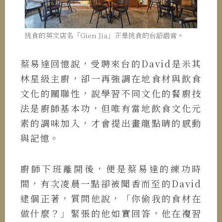
挑食的英文店名「Gien Jia」正是挑食的台語諧音。
蔡易達回憶說，受聘來台的David是米其
林星級主廚，卻一再強調在地食材與飲食
文化的關聯性，說學習不同文化的餐廚技
法是廚師基本功，但唯有當地飲食文化元
素的調味加入，才會提出畫龍點睛的感動
與記憶。
廚師下班離開後，便是蔡易達的練功時
間，有次凌晨一點卻被聞香而至的David
逮個正著，質問他說，「你偷我的食材在
做什麼？」緊張的他如實回答，他在複習