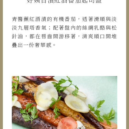
青醬蘸紅酒漬的有機番茄，透著滑順與淡
淡九層塔香氣；配著盤內的絲綢乳酪與松
針油，都在唇齒間游移著，清爽順口間堆
疊出一份奢華感。