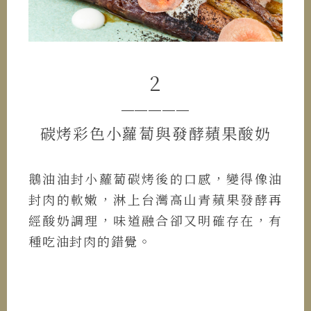
2
─────
碳烤彩色小蘿蔔與發酵蘋果酸奶
鵝油油封小蘿蔔碳烤後的口感，變得像油
封肉的軟嫩，淋上台灣高山青蘋果發酵再
經酸奶調理，味道融合卻又明確存在，有
種吃油封肉的錯覺。