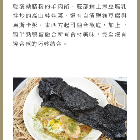
輕灑藥膳粉的羊肉餡、底部鋪上辣豆腐乳
拌炒的高山娃娃菜，還有自漬鹽麴豆腐與
馬斯卡彭，東西方起司融合襯底，加上一
顆半熟鴨蛋融合所有食材美味，完全沒有
違合感的巧妙結合。