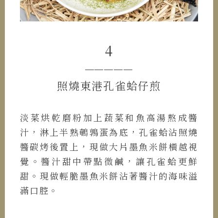
4
─────
照燒東港孔雀蛤仔煎
淡菜烘乾磨粉加上蔬菜和魚高湯熬成醬
汁，淋上半熟鵪鶉蛋為底，孔雀蛤沾照燒
醬碳烤後置上，現做大片墨魚米餅橫越視
覺。醬汁甜中帶點微鹹，讓孔雀蛤更鮮
甜。現做輕脆墨魚米餅沾著醬汁的海味溢
滿口腔。