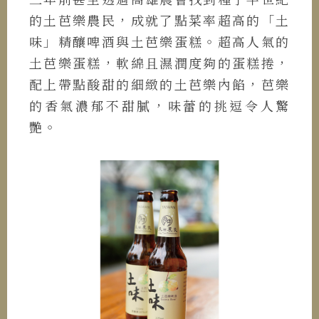
的土芭樂農民，成就了點菜率超高的「土
味」精釀啤酒與土芭樂蛋糕。超高人氣的
土芭樂蛋糕，軟綿且濕潤度夠的蛋糕捲，
配上帶點酸甜的細緻的土芭樂內餡，芭樂
的香氣濃郁不甜膩，味蕾的挑逗令人驚
艷。