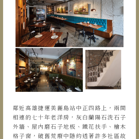
鄰近高雄捷運美麗島站中正四路上，兩間
相連的七十年老洋房，灰白蘭陽石洗石子
外牆、屋內磨石子地板、鐵花扶手、檜木
格子窗，破舊荒廢中隱約透著許多社區故