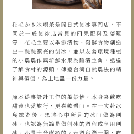
花毛かき氷喫茶是間日式刨冰專門店，不
同於一般刨冰店常見的四果配料及糖漿
等，花毛主要以季節漬物、發酵食物創造
出一碗碗漂亮的刨冰，並以友善環境種植
的小農農作與新鮮水果為醃漬主角，透過
了解食材的源頭，傳遞台灣自然農法的精
神與價值，為土地盡一份力量。
原本從事設計工作的蕭妙怡，本身喜歡吃
甜食也愛旅行，更喜歡看山。在一次赴冰
島旅遊後，想將心中所見的冰山做為刨
冰，也認為無論是做刨冰的過程或享用刨
冰，都是十分療癒的。走過台灣一圈，吃