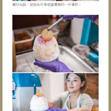
蕭妙怡說，做刨冰可是相當療癒的一件事呢！