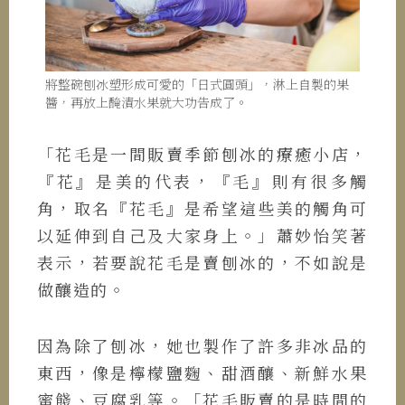
將整碗刨冰塑形成可愛的「日式圓頭」，淋上自製的果
醬，再放上醃漬水果就大功告成了。
「花毛是一間販賣季節刨冰的療癒小店，
『花』是美的代表，『毛』則有很多觸
角，取名『花毛』是希望這些美的觸角可
以延伸到自己及大家身上。」蕭妙怡笑著
表示，若要說花毛是賣刨冰的，不如說是
做釀造的。
因為除了刨冰，她也製作了許多非冰品的
東西，像是檸檬鹽麴、甜酒釀、新鮮水果
蜜餞、豆腐乳等。「花毛販賣的是時間的