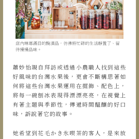
店內琳瑯滿目的醃漬品，彷彿將忙碌的生活靜置了、留
待慢慢品味。
蕭妙怡親自拜訪或透過小農職人找到這些
好風味的台灣水果後，更會不斷構思著如
何將這些台灣水果運用在擺飾、配色上，
將每一碗刨冰表現得漂漂亮亮，在視覺上
有著主題與季節性，傳遞時間醞釀的好口
味，訴說著它的故事。
她希望到花毛かき氷喫茶的客人，是來放