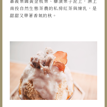
嘉義栗園黃金板栗、糖漬栗子泥上，淋上
南投自然生態茶農的私房紅茶與煉乳，是
甜甜又帶著香氣的秋。