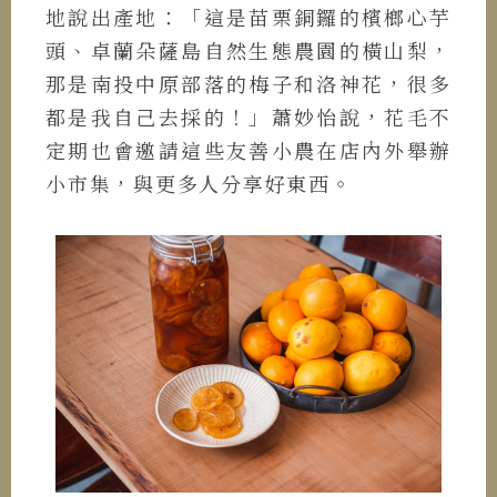
地說出產地：「這是苗栗銅鑼的檳榔心芋
頭、卓蘭朵薩島自然生態農園的橫山梨，
那是南投中原部落的梅子和洛神花，很多
都是我自己去採的！」蕭妙怡說，花毛不
定期也會邀請這些友善小農在店內外舉辦
小市集，與更多人分享好東西。