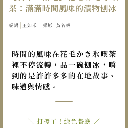
茶：滿滿時間風味的漬物刨冰
編輯
王如禾
攝影
黃名毅
時間的風味在花毛かき氷喫茶
裡不停流轉，品一碗刨冰，嚐
到的是許許多多的在地故事、
味道與情感。
＼ 打擾了！綠色餐廳 ／