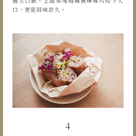
層次口感。上面那塊梅爾黃檸檬片咬下入
口，更是回味許久。
4