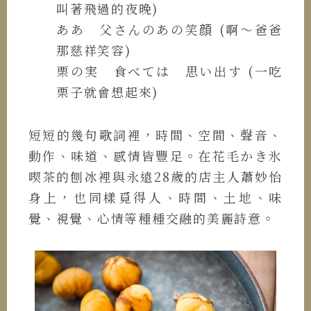
叫著飛過的夜晚)
ああ 父さんのあの笑顔 (啊～爸爸
那慈祥笑容)
栗の実 食べては 思い出す (一吃
栗子就會想起來)
短短的幾句歌詞裡，時間、空間、聲音、
動作、味道、感情皆豐足。在花毛かき氷
喫茶的刨冰裡與永遠28歲的店主人蕭妙怡
身上，也同樣覓得人、時間、土地、味
覺、視覺、心情等種種交融的美麗詩意。