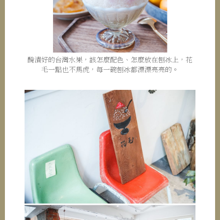
醃漬好的台灣水果，該怎麼配色、怎麼放在刨冰上，花
毛一點也不馬虎，每一碗刨冰都漂漂亮亮的。