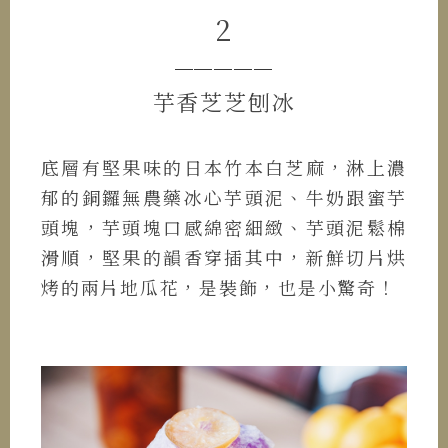
2
─────
芋香芝芝刨冰
底層有堅果味的日本竹本白芝麻，淋上濃
郁的銅鑼無農藥冰心芋頭泥、牛奶跟蜜芋
頭塊，芋頭塊口感綿密細緻、芋頭泥鬆棉
滑順，堅果的韻香穿插其中，新鮮切片烘
烤的兩片地瓜花，是裝飾，也是小驚奇！