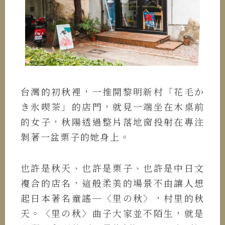
台灣的初秋裡，一推開黎明新村「花毛か
き氷喫茶」的店門，就見一端坐在木桌前
的女子，秋陽透過整片落地窗投射在專注
剝著一盆栗子的她身上。
也許是秋天、也許是栗子、也許是中日文
複合的店名，這般柔美的場景不由讓人想
起日本著名童謠─〈里の秋〉，村里的秋
天。〈里の秋〉曲子大家並不陌生，就是