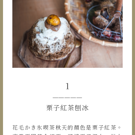
1
─────
栗子紅茶刨冰
花毛かき氷喫茶秋天的顏色是栗子紅茶。