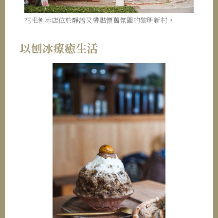
花毛刨冰店位於靜謐又帶點懷舊氛圍的黎明新村。
以刨冰療癒生活