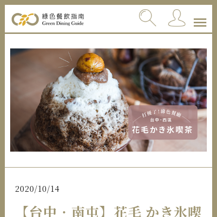
2020/10/14
【台中．南屯】花毛 かき氷喫