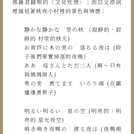
鄧麗君翻唱的〈又見炊煙〉；而日文原詞
裡描述著秋夜小村裡的景色與情懷：
静かな静かな 里の秋 （寂靜的，寂
靜的 村里的秋天)
お背戸に木の実の 落ちる夜は (院
子後們果實掉落的夜晚)
ああ 母さんとただ二人 (啊～只有
與媽媽兩人)
栗の実 煮てます いろり端 (在圍
爐邊煮栗子)
明るい明るい 星の空 (明亮的，明
亮的 星光夜空)
鳴き鳴き夜鴨の 渡る夜は (夜鴨鳴