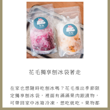
花毛獨享刨冰袋著走
在家也想隨時吃刨冰嗎？花毛推出季節限
定獨享刨冰袋，裡面有滿滿果肉跟漬物，
可帶回家中冰箱冷凍，想吃就吃。果物都