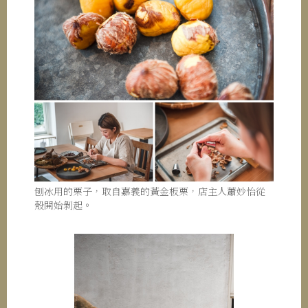
刨冰用的栗子，取自嘉義的黃金板栗，店主人蕭妙怡從
殼開始剝起。