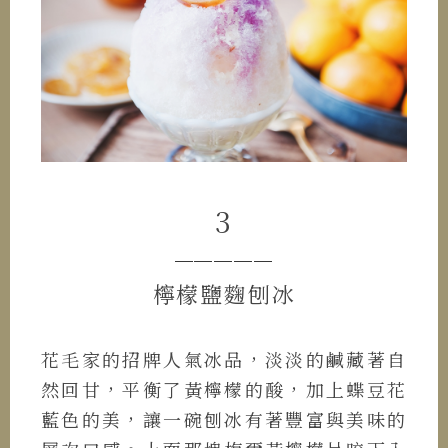
3
─────
檸檬鹽麴刨冰
花毛家的招牌人氣冰品，淡淡的鹹藏著自
然回甘，平衡了黃檸檬的酸，加上蝶豆花
藍色的美，讓一碗刨冰有著豐富與美味的