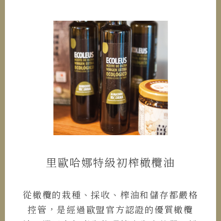
里歐哈娜特級初榨橄欖油
從橄欖的栽種、採收、榨油和儲存都嚴格
控管，是經過歐盟官方認證的優質橄欖