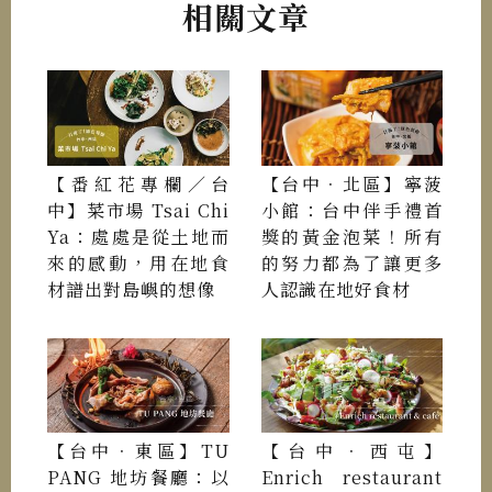
相關文章
【番紅花專欄／台
【台中．北區】寧菠
中】菜市場 Tsai Chi
小館：台中伴手禮首
Ya：處處是從土地而
獎的黃金泡菜！所有
來的感動，用在地食
的努力都為了讓更多
材譜出對島嶼的想像
人認識在地好食材
【台中．東區】TU
【台中．西屯】
PANG 地坊餐廳：以
Enrich restaurant