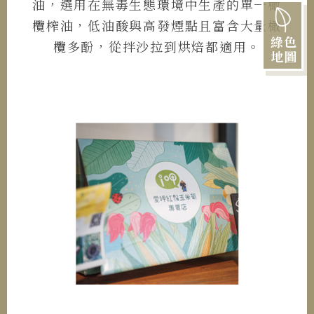
油，選用在無毒生態環境中生產的單一橄
欖榨油，低油酸與高發煙點且富含大量橄
綠色
欖多酚，從拌沙拉到烘焙都適用。
地圖