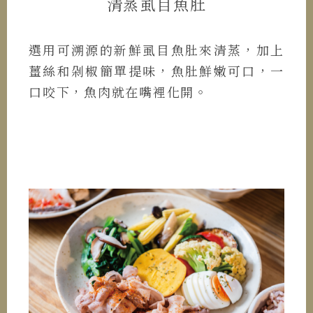
清蒸虱目魚肚
選用可溯源的新鮮虱目魚肚來清蒸，加上
薑絲和剁椒簡單提味，魚肚鮮嫩可口，一
口咬下，魚肉就在嘴裡化開。