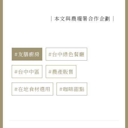
｜本文與農糧署合作企劃｜
#友膳廚房
#台中綠色餐廳
#台中中區
#農產販售
#在地食材選用
#咖啡甜點