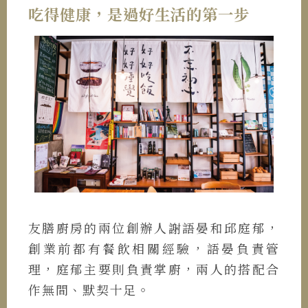
吃得健康，是過好生活的第一步
友膳廚房的兩位創辦人謝語晏和邱庭郁，
創業前都有餐飲相關經驗，語晏負責管
理，庭郁主要則負責掌廚，兩人的搭配合
作無間、默契十足。