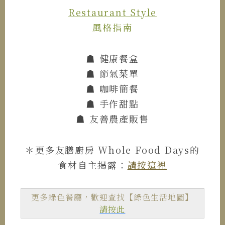
Restaurant Style
風格指南
☗ 健康餐盒
☗ ​​​​​​節氣菜單
☗ 咖啡簡餐
☗ 手作甜點
☗ 友善農產販售
＊更多友膳廚房 Whole Food Days的
食材自主揭露：
請按這裡
更多綠色餐廳，歡迎查找【綠色生活地圖】
請按此