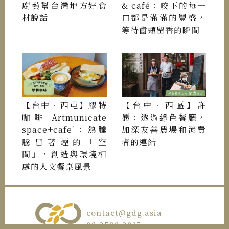
廚藝幫台灣地方好食
& café：咬下的每一
材說話
口都是滿滿的豐盛，
等待齒頰留香的瞬間
【台中．西屯】繆特
【台中．西區】許
咖啡 Artmunicate
愿：透過綠色餐廳，
space+cafe'：熱騰
加深友善農場和消費
騰冒著煙的「空
者的連結
間」，創造與環境相
處的人文餐桌風景
contact@gdg.asia
02 2592 2017