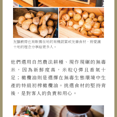
友膳廚房也有販售在地的有機蔬菜或友善食材，將愛護
土地的理念分享給更多人。
他們選用自然農法耕種、現作現碾的無毒
米，因為新鮮度高，米粒Q彈且香氣十
足；橄欖油則是選擇在無毒生態環境中生
產的特級初榨橄欖油。挑選食材的堅持背
後，是對客人的負責和用心。