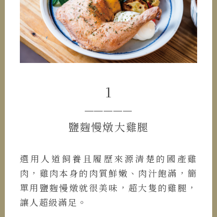
1
─────
鹽麴慢燉大雞腿
選用人道飼養且履歷來源清楚的國產雞
肉，雞肉本身的肉質鮮嫩、肉汁飽滿，簡
單用鹽麴慢燉就很美味，超大隻的雞腿，
讓人超級滿足。