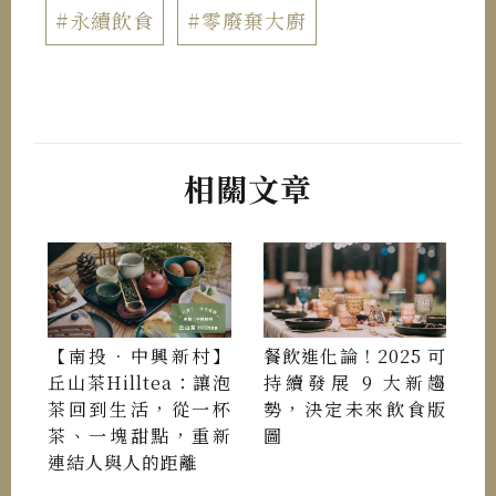
#永續飲食
#零廢棄大廚
相關文章
【南投．中興新村】
餐飲進化論！2025 可
丘山茶Hilltea：讓泡
持續發展 9 大新趨
茶回到生活，從一杯
勢，決定未來飲食版
茶、一塊甜點，重新
圖
連結人與人的距離