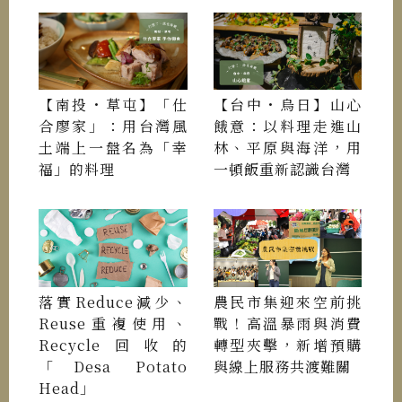
【南投・草屯】「仕
【台中・烏日】山心
合廖家」：用台灣風
餓意：以料理走進山
土端上一盤名為「幸
林、平原與海洋，用
福」的料理
一頓飯重新認識台灣
落實Reduce減少、
農民市集迎來空前挑
Reuse重複使用、
戰！高溫暴雨與消費
Recycle回收的
轉型夾擊，新增預購
「Desa Potato
與線上服務共渡難關
Head」