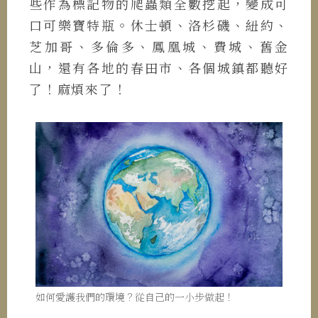
些作為標記物的爬蟲類全數挖起，變成可
口可樂寶特瓶。休士頓、洛杉磯、紐約、
芝加哥、多倫多、鳳凰城、費城、舊金
山，還有各地的春田市、各個城鎮都聽好
了！麻煩來了！
如何愛護我們的環境？從自己的一小步做起！