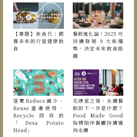
【專題】新食代：餵
餐飲進化論！2025 可
養未來的行星健康飲
持續發展 9 大新趨
食
勢，決定未來飲食版
圖
落實Reduce減少、
在綠星之後，永續餐
Reuse重複使用、
飲的下一步是什麼？
Recycle回收的
Food Made Good
「Desa Potato
指標陪伴餐廳持續邁
Head」
向永續