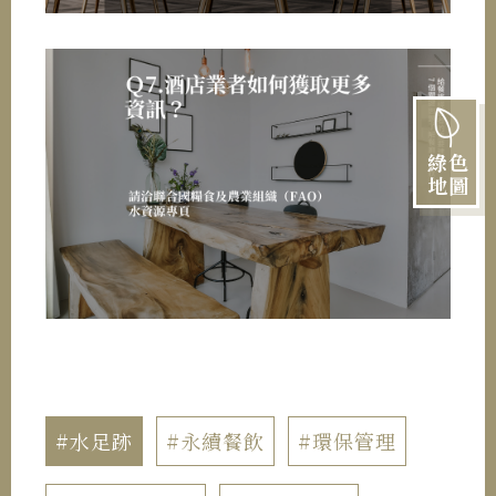
綠色
地圖
#水足跡
#永續餐飲
#環保管理