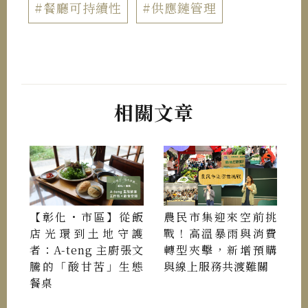
#餐廳可持續性
#供應鏈管理
相關文章
【彰化・市區】從飯
農民市集迎來空前挑
店光環到土地守護
戰！高溫暴雨與消費
者：A-teng 主廚張文
轉型夾擊，新增預購
騰的「酸甘苦」生態
與線上服務共渡難關
餐桌