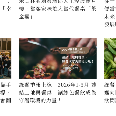
家」：
米其林名廚蔡瑞郎入主煙波滿月
從一
「幸
樓，當客家味進入當代餐桌「茶
便當
金宴」
未來
發展
學攜手
綠餐季報上線｜2026年1-3月 連
綠餐
指標，
結土地與餐桌，讓綠色餐飲成為
邁向
年會翻
守護環境的力量！
飲閃