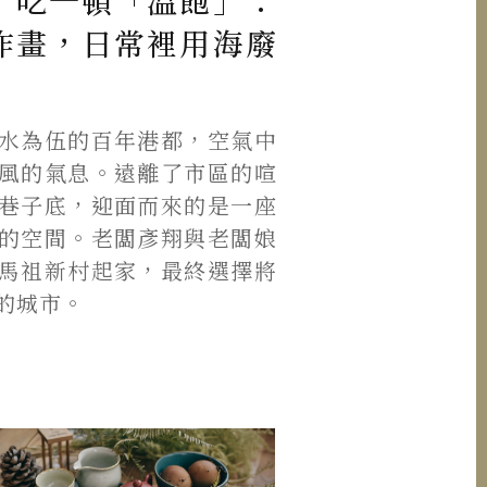
】吃一頓「温飽」：
作畫，日常裡用海廢
水為伍的百年港都，空氣中
風的氣息。遠離了市區的喧
巷子底，迎面而來的是一座
的空間。老闆彥翔與老闆娘
馬祖新村起家，最終選擇將
的城市。