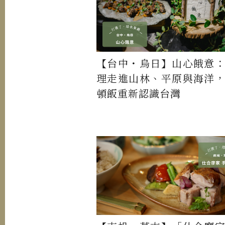
【台中・烏日】山心餓意
理走進山林、平原與海洋
頓飯重新認識台灣