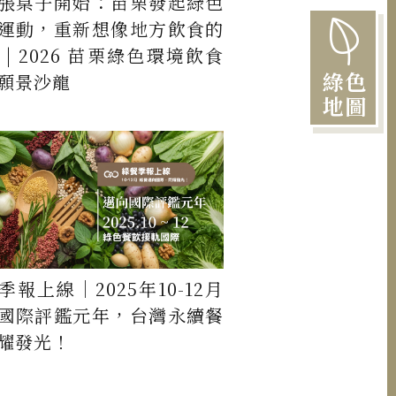
張桌子開始：苗栗發起綠色
運動，重新想像地方飲食的
 | 2026 苗栗綠色環境飲食
綠色
願景沙龍
地圖
季報上線｜2025年10-12月
國際評鑑元年，台灣永續餐
耀發光！