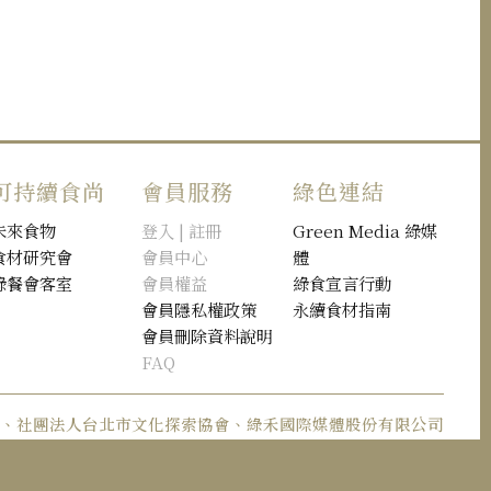
可持續食尚
會員服務
綠色連結
未來食物
登入 | 註冊
Green Media 綠媒
食材研究會
會員中心
體
綠餐會客室
會員權益
綠食宣言行動
會員隱私權政策
永續食材指南
會員刪除資料說明
FAQ
體、社團法人台北市文化探索協會、綠禾國際媒體股份有限公司