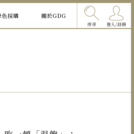
綠色採購
關於GDG
搜尋
登入/註冊