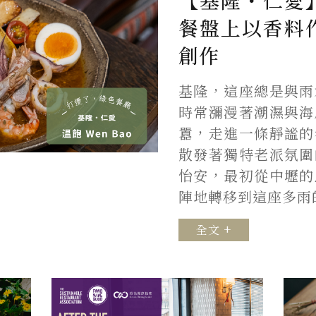
【基隆・仁愛
餐盤上以香料
創作
基隆，這座總是與雨
時常瀰漫著潮濕與海
囂，走進一條靜謐的
散發著獨特老派氛圍
怡安，最初從中壢的
陣地轉移到這座多雨
全文 +