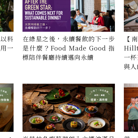
：以料
在綠星之後，永續餐飲的下一步
【
，用一
是什麼？Food Made Good 指
Hi
標陪伴餐廳持續邁向永續
一杯
與人