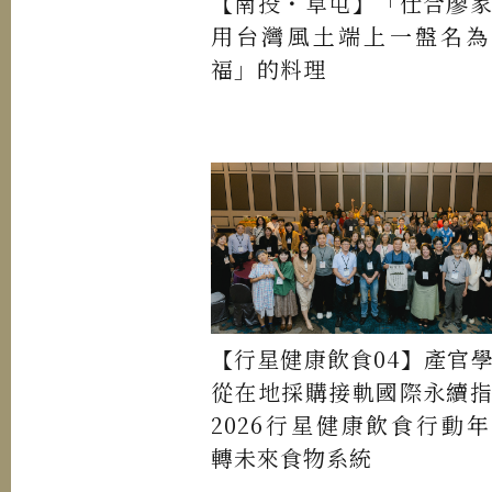
【南投・草屯】「仕合廖
用台灣風土端上一盤名為
福」的料理
【行星健康飲食04】產官
從在地採購接軌國際永續
2026行星健康飲食行動
轉未來食物系統