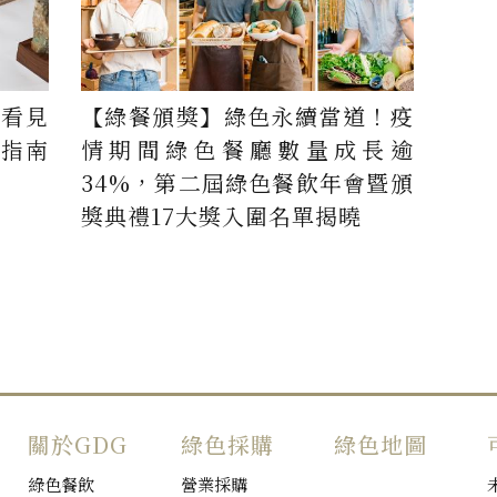
中看見
【綠餐頒獎】綠色永續當道！疫
飲指南
情期間綠色餐廳數量成長逾
34%，第二屆綠色餐飲年會暨頒
獎典禮17大獎入圍名單揭曉
關於GDG
綠色採購
綠色地圖
綠色餐飲
營業採購