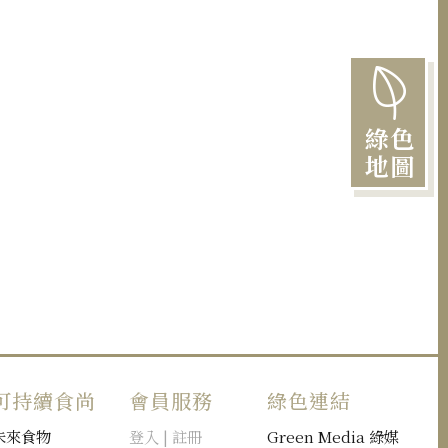
綠色
地圖
可持續食尚
會員服務
綠色連結
未來食物
登入 | 註冊
Green Media 綠媒