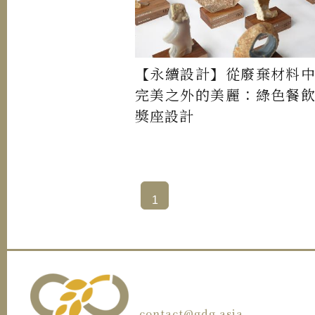
【永續設計】從廢棄材料
完美之外的美麗：綠色餐
獎座設計
1
contact@gdg.asia