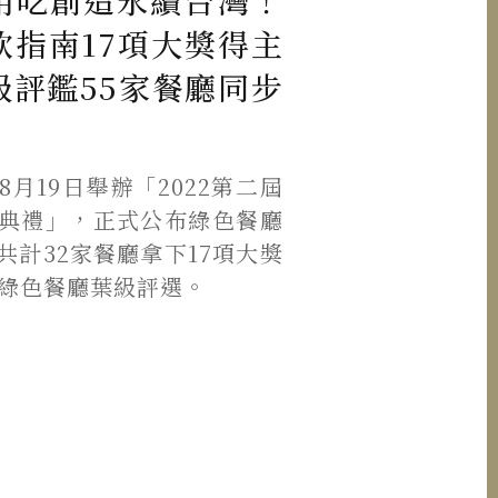
用吃創造永續台灣！
飲指南17項大獎得主
級評鑑55家餐廳同步
月19日舉辦「2022第二屆
典禮」，正式公布綠色餐廳
共計32家餐廳拿下17項大獎
得綠色餐廳葉級評選。