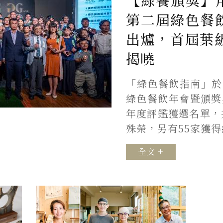
【綠餐頒獎】
第二屆綠色餐
出爐，首屆葉
揭曉
「綠色餐飲指南」於8
綠色餐飲年會暨頒獎
年度評鑑獲選名單，
殊榮，另有55家獲
全文 +