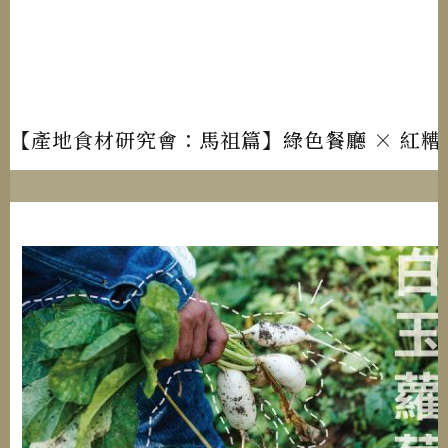
【產地食材研究會：馬祖篇】綠色餐廳 × 紅糟