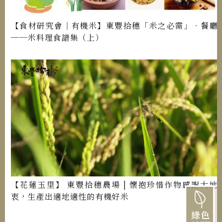
【食材研究會│有機米】東豐拾穗「米之必需」．餐廳
──米料理食譜集（上）
【花蓮玉里】 東豐拾穗農場 | 懷抱珍惜作物感謝大地
衷，生產出適地適性的有機好米
綠色