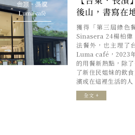
【台東．長濱】L
後山，書寫在
獲得「第三屆綠色
Sinasera 24楊柏
法餐外，也主理了
Luma café，2
的用餐新熱點，除了
了新住民姐妹的飲食
濱或在這裡生活的人
全文 +