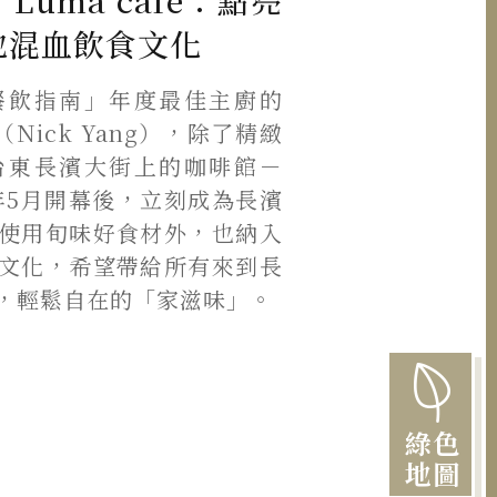
uma café：點亮
地混血飲食文化
餐飲指南」年度最佳主廚的
偉（Nick Yang），除了精緻
台東長濱大街上的咖啡館－
023年5月開幕後，立刻成為長濱
使用旬味好食材外，也納入
文化，希望帶給所有來到長
，輕鬆自在的「家滋味」。
綠色
地圖