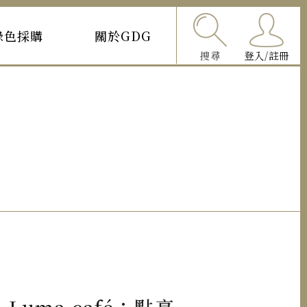
綠色採購
關於GDG
搜尋
登入/註冊