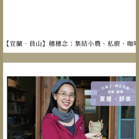
【宜蘭．員山】穗穗念：集結小農、私廚、咖