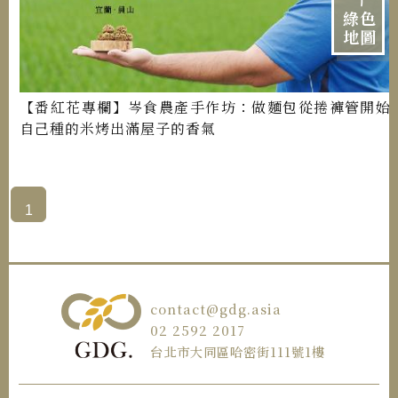
綠色
地圖
【番紅花專欄】岑食農產手作坊：做麵包從捲褲管開始
自己種的米烤出滿屋子的香氣
1
contact@gdg.asia
02 2592 2017
台北市大同區哈密街111號1樓