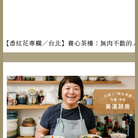
【番紅花專欄／台北】養心茶樓：無肉不歡的