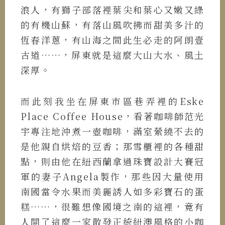
浪人，有獅子部落裡葉尖和葉心又嫩又綠
的有機山蘇，有落山風吹拂而甜美多汁的
恆春洋蔥，有山海之間此生必走的阿朗壹
古道……，屏東就是這麼大山大水、風土
深厚。
而此刻我坐在屏東市區巷弄裡的Eske
Place Coffee House，看著咖啡師范光
宇專注地沖煮一壺咖啡，滿室縈繞不去的
是他親自烘焙的豆香；那雪櫃裡的各種甜
點，則由他在紐西蘭拿過珠寶設計大賽冠
軍的妻子Angela製作，那些因大量使用
南國當令水果而美麗誘人如多彩寶石的蛋
糕……，很難想像國境之南的這裡，竟有
人開了這麼一家散發正統紐澳風格的小咖