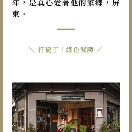
年，是真心愛著他的家鄉，屏
東。
＼ 打擾了！綠色餐廳 ／