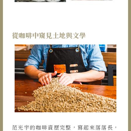
從咖啡中窺見土地與文學
范光宇的咖啡資歷完整，寫起來落落長，