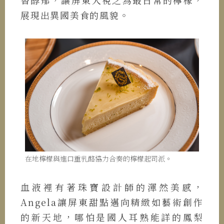
香醇郁，讓屏東人視之為最日常的檸檬，
展現出異國美食的風貌。
在地檸檬與進口重乳酪協力合奏的檸檬起司派。
血液裡有著珠寶設計師的渾然美感，
Angela讓屏東甜點邁向精緻如藝術創作
的新天地，哪怕是國人耳熟能詳的鳳梨