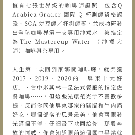
擁有七張世界級的咖啡師證照，包含Q
Arabica Grader 國際 Q 杯測師資格認
證、SCA 烘豆師／杯測師等，並成功研發
出全球咖啡界第一支專用沖煮水，被指定
為The Mastercup Water （沖煮大
師）咖啡與茶專用。
人生第一次回到家鄉開咖啡廳，就榮獲
2017、2019、2020的「屏東十大好
店」、台中米其林一星法式餐廳的指定佐
餐咖啡……，但這些光環范光宇不喜歡多
提，反而你問他屏東哪家的豬腳和牛肉鍋
好吃，哪個部落的風景最美，他會兩眼發
光講個不停，仔細畫下地圖給你，那股奔
放的情感，你會知道眼前這個國中畢業就