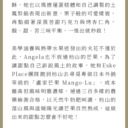
酥，她也以瑪德蓮蛋糕體和自己調製的土
鳳梨餡表現出新意，栗子般的可愛樣貌，
再點綴著深黑苦甜巧克力與烤杏仁角，
酸、甜、苦三味平衡，一推出就秒殺！
美學涵養與熱帶水果迸發出的火花不僅於
此，Angela也不放過枋山的芒果。為了
讓甜點自己訴說風土的故事，她和Eske
Place團隊跑到枋山去尋覓專做日本外銷
等級的「盧家芒果 Mango-Lu」，成本
雖高但風味明雅濃郁，通過三百多樣的農
藥檢測合格，以天然牛奶肥呵護，枋山的
落山風與溫暖陽光讓芒果自然熟成，這做
出來的甜點怎麼會不好吃！