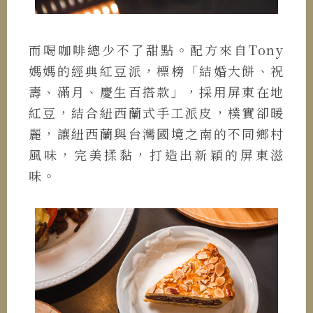
而喝咖啡總少不了甜點。配方來自Tony
媽媽的經典紅豆派，標榜「結婚大餅、祝
壽、滿月、慶生百搭款」，採用屏東在地
紅豆，結合紐西蘭式手工派皮，樸實卻暖
麗，讓紐西蘭與台灣國境之南的不同鄉村
風味，完美揉黏，打造出新穎的屏東滋
味。