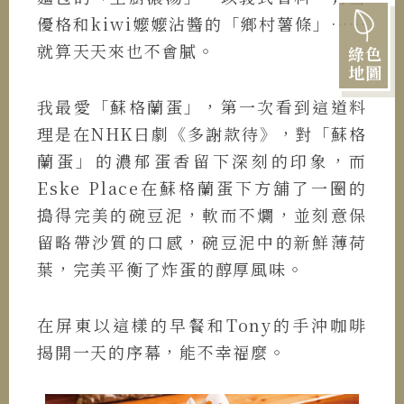
優格和kiwi嬤嬤沾醬的「鄉村薯條」……
就算天天來也不會膩。
綠色
地圖
我最愛「蘇格蘭蛋」，第一次看到這道料
理是在NHK日劇《多謝款待》，對「蘇格
蘭蛋」的濃郁蛋香留下深刻的印象，而
Eske Place在蘇格蘭蛋下方舖了一圈的
搗得完美的碗豆泥，軟而不爛，並刻意保
留略帶沙質的口感，碗豆泥中的新鮮薄荷
葉，完美平衡了炸蛋的醇厚風味。
在屏東以這樣的早餐和Tony的手沖咖啡
揭開一天的序幕，能不幸福麼。