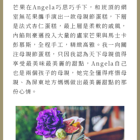
芒果在Angela巧思巧手下，和崁頂的網
室無花果攜手演出一款母親節蛋糕，下層
是法式杏仁蛋糕，最上層是柔軟的戚風，
內餡則豪邁投入大量的盧家芒果與馬士卡
彭慕斯，全程手工，精緻高雅。我一向關
注母親節蛋糕，只因我認為天下母親值得
享受最美味最美麗的甜點，Angela自己
也是兩個孩子的母親，她完全懂得疼惜母
親、為屏東地方媽媽做出最美麗甜點的那
份心情。