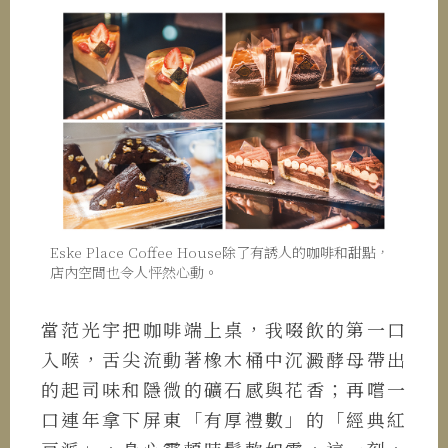
Eske Place Coffee House除了有誘人的咖啡和甜點，
店內空間也令人怦然心動。
當范光宇把咖啡端上桌，我啜飲的第一口
入喉，舌尖流動著橡木桶中沉澱酵母帶出
的起司味和隱微的礦石感與花香；再嚐一
口連年拿下屏東「有厚禮數」的「經典紅