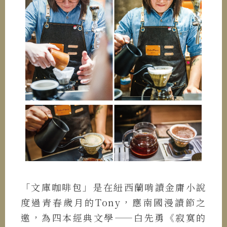
「文庫咖啡包」是在紐西蘭啃讀金庸小說
度過青春歲月的Tony，應南國漫讀節之
邀，為四本經典文學——白先勇《寂寞的