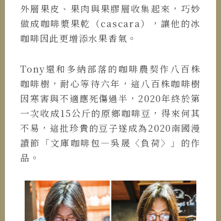
外層果皮、果肉與果膠層收集起來，巧妙
做成咖啡漿果乾（cascara），讓他的冰
咖啡因此更增添水果香氣。
Tony還和多納部落的咖啡農契作八百株
咖啡樹，耐心等待六年，這八百株咖啡樹
因寒害與不適應死傷過半，2020年終於第
一次收成15公斤的原鄉咖啡豆，得來何其
不易，這批珍貴的豆子遂成為2020南國漫
讀節「文庫咖啡包—吳晟〈負荷〉」的作
品。