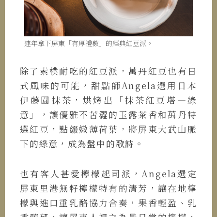
連年拿下屏東「有厚禮數」的經典紅豆派。
除了素樸耐吃的紅豆派，萬丹紅豆也有日
式風味的可能，甜點師Angela選用日本
伊藤園抹茶，烘烤出「抹茶紅豆塔—綠
意」，讓優雅不苦澀的玉露茶香和萬丹特
選紅豆，點綴嫩薄荷葉，將屏東大武山脈
下的綠意，成為盤中的歌詩。
也有客人甚愛檸檬起司派，Angela選定
屏東里港無籽檸檬特有的清芳，讓在地檸
檬與進口重乳酪協力合奏，果香輕盈、乳