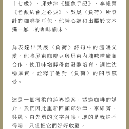
十七歲》、邱妙津《鱷魚手記》、李維菁
《老派約會之必要》、吳晟〈負荷〉所設
計的咖啡掛耳包，他精心調和出屬於文本
獨一無二的咖啡韻味。
為表達出吳晟〈負荷〉詩句中的溫暖父
愛，他將屏東咖啡豆與屏東內埔味噌廠商
合作，使用味増酵母菌發酵培育，調性沈
穩厚實，詮釋了他對〈負荷〉的閱讀感
受。
這是一個溫柔的跨界提案，透過咖啡的媒
介，我們因此重新回顧邱妙津、李維菁、
吳晟、白先勇的文字召喚，壞的是我捨不
得喝，只想把它們好好收藏。