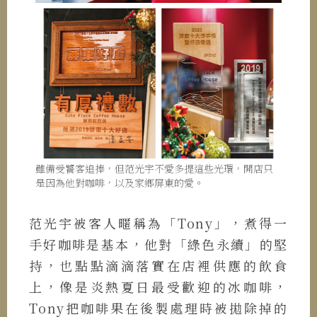
雖備受饕客追捧，但范光宇不愛多提這些光環，開店只
是因為他對咖啡，以及家鄉屏東的愛。
范光宇被客人暱稱為「Tony」，煮得一
手好咖啡是基本，他對「綠色永續」的堅
持，也點點滴滴落實在店裡供應的飲食
上，像是炎熱夏日最受歡迎的冰咖啡，
Tony把咖啡果在後製處理時被拋除掉的