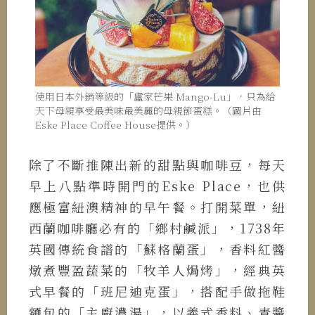
使用日本外銷等級的「盧家芒果 Mango-Lu」，只為給
天下母親享受最美味最美麗的母親節蛋糕。（圖片由
Eske Place Coffee House提供。）
除了不斷推陳出新的甜點與咖啡豆，每天
早上八點準時開門的Eske Place，也供
應極富紐澳精神的早午餐。打開菜單，紐
西蘭咖啡廳必有的「鄉村鹹派」，1738年
英國傳統食譜的「蘇格蘭蛋」，香料紅醬
燉煮豐盈蔬菜的「牧羊人焗烤」，經典英
式早餐的「班尼迪克蛋」，搭配手做拖鞋
麵包的「主廚濃湯」，以義式香料、青醬