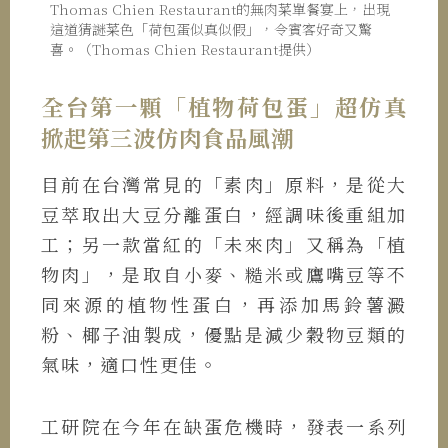
Thomas Chien Restaurant的無肉菜單餐宴上，出現
這道猜謎菜色「荷包蛋似真似假」，令賓客好奇又驚
喜。（Thomas Chien Restaurant提供）
全台第一顆「植物荷包蛋」超仿真
掀起第三波仿肉食品風潮
目前在台灣常見的「素肉」原料，是從大
豆萃取出大豆分離蛋白，經調味後重組加
工；另一款當紅的「未來肉」又稱為「植
物肉」，是取自小麥、糙米或鷹嘴豆等不
同來源的植物性蛋白，再添加馬鈴薯澱
粉、椰子油製成，優點是減少穀物豆類的
氣味，適口性更佳。
工研院在今年在缺蛋危機時，發表一系列