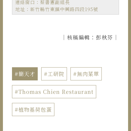
連絡窗口：蔡書憲副組長
地址：新竹縣竹東鎮中興路四段195號
｜核稿編輯：彭秋芬｜
#簡天才
#工研院
#無肉菜單
#Thomas Chien Restaurant
#植物基荷包蛋