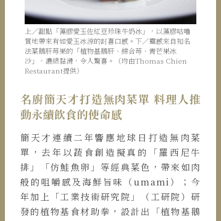
上／甜點「藻膠愛玉佐紅豆珍珠牛奶冰」，以藻膠咕嚕
質地帶來有如愛玉冰涼的討喜口感。下／靈感來自知名
法菜鵝肝莓果的「植物基鵝肝、綜合莓、青芒果冰
沙」，濃綿黏滑，令人驚喜。（均由Thomas Chien
Restaurant提供）
名廚簡天才打造無肉菜單 料理人推
動永續飲食的使命感
簡天才連續二年響應地球日打造無肉菜
單，去年以蔬食創造擬真的「羅西尼牛
排」「仿鮭魚卵」等經典菜色，帶來如肉
般的咀嚼感及海鮮旨味（umami）；今
年加上「工業技術研究院」（工研院）研
發的植物基食材助拳，設計出「植物基鵝