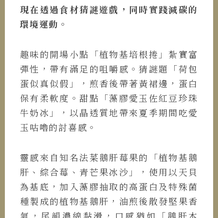
現在透過食材猜謎遊戲，同時實踐減碳的
環境運動。
趣味的開場小點「植物基培根捲」紮實富
彈性，帶有滿足的咀嚼感。猜謎題「荷包
蛋似真似假」，煎香後帶著黃裙邊，蛋白
保有柔軟度。甜點「藻膠愛玉佐紅豆珍珠
牛奶冰」，以晶透質地帶來夏季期間吃愛
玉咕嚕的討喜感。
靈感來自知名法菜鵝肝莓果的「植物基鵝
肝、綜合莓、青芒果冰沙」，使用以天貝
為基底，加入藻膠抽取的高蛋白及特殊菌
種製成的植物基鵝肝，油煎後散發堅果香
氣，尾韻濃綿黏滑，口感猶如「鵝肝本