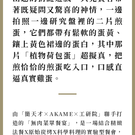
著既疑問又驚喜的神情，一邊
拍照一邊研究盤裡的二片煎
蛋，它們都帶有鬆軟的蛋黃、
鑲上黃色裙邊的蛋白，其中那
片「植物荷包蛋」超擬真，把
煎恰恰的煎蛋吃入口，口感直
逼真實雞蛋。
由「簡天才×AKAME×工研院」聯手打
造的「無肉菜單餐宴」，是一場結合精緻
法餐X原始炭烤X科學料理的實驗型餐會，