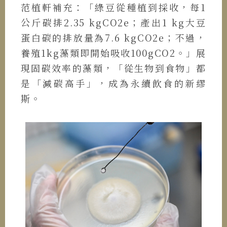
范植軒補充：「綠豆從種植到採收，每1
公斤碳排2.35 kgCO2e；產出1 kg大豆
蛋白碳的排放量為7.6 kgCO2e；不過，
養殖1kg藻類即開始吸收100gCO2。」展
現固碳效率的藻類，「從生物到食物」都
是「減碳高手」，成為永續飲食的新繆
斯。