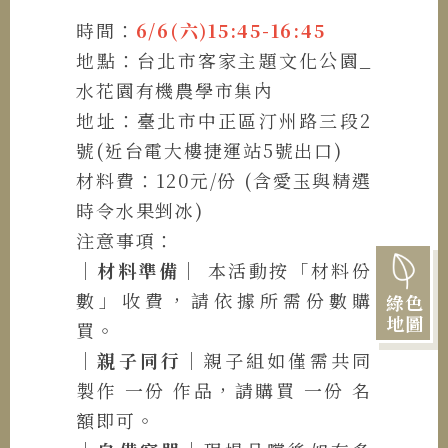
時間：
6/6(六)15:45-16:45
地點：台北市客家主題文化公園_
水花園有機農學市集內
地址：臺北市中正區汀州路三段2
號(近台電大樓捷運站5號出口)
材料費：120元/份 (含愛玉與精選
時令水果剉冰)
注意事項：
｜材料準備｜
本活動按「材料份
數」收費，請依據所需份數購
綠色
地圖
買。
｜親子同行｜
親子組如僅需共同
製作 一份 作品，請購買 一份 名
額即可。