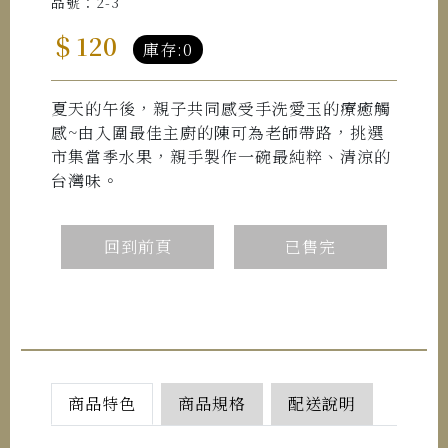
品號：2-3
＄120
庫存:0
夏天的午後，親子共同感受手洗愛玉的療癒觸
感~由入圍最佳主廚的陳可為老師帶路，挑選
市集當季水果，親手製作一碗最純粹、清涼的
台灣味。
回到前頁
已售完
商品特色
商品規格
配送說明