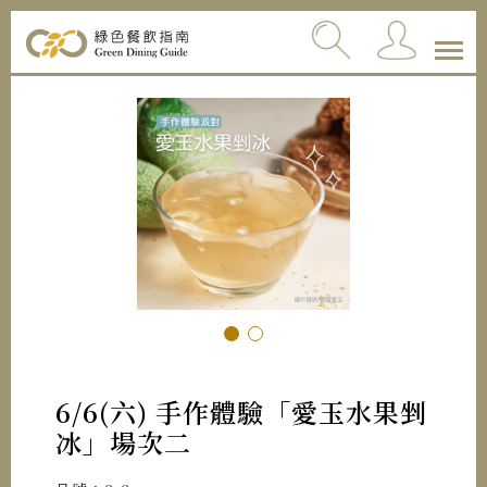
6/6(六) 手作體驗「愛玉水果剉
冰」場次二