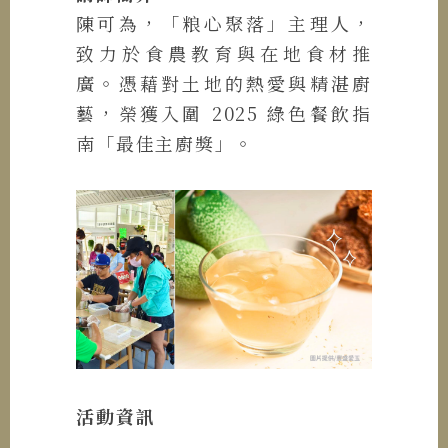
陳可為，「粮心聚落」主理人，
致力於食農教育與在地食材推
廣。憑藉對土地的熱愛與精湛廚
藝，榮獲入圍 2025 綠色餐飲指
南「最佳主廚獎」。
活動資訊