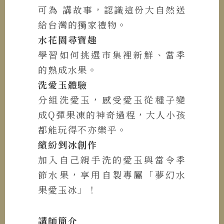
可為 講故事，認識這份大自然送
給台灣的獨家禮物。
水花園尋寶趣
學習如何挑選市集裡新鮮、當季
的熟成水果。
洗愛玉體驗
分組洗愛玉，感受愛玉從種子變
成Q彈果凍的神奇過程，大人小孩
都能玩得不亦樂乎。
繽紛剉冰創作
加入自己親手洗的愛玉與當令季
節水果，享用自製專屬「夢幻水
果愛玉冰」！
講師簡介