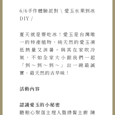
6/6手作體驗派對 \ 愛玉水果剉冰
DIY /
夏天就是要吃冰！愛玉是台灣唯
一的特產植物，純天然的愛玉凍
低熱量又消暑。與其在家吹冷
氣，不如全家大小跟我們一起
「剉～剉～剉～」出一碗最誠
實、最天然的古早味！
活動內容
認識愛玉的小秘密
聽粮心聚落主理人暨綠餐主廚 陳