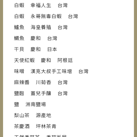
白蝦 幸福人生 台灣
白蝦 永哥無毒白蝦 台灣
鱸魚 海皇養殖 台灣
鯛魚 慶和 台灣
干貝 慶和 日本
天使紅蝦 慶和 阿根廷
味噌 漢克大叔手工味增 台灣
麻辣醬 川菊香 台灣
鹽麴 蓋兒手釀 台灣
鹽 洲南鹽場
梨山茶 源產地
茶慶酒 坪林茶青