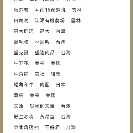
馬鈴薯 斗南16產銷班 雲林
白蘿蔔 汯源有機農場 雲林
高大鮮奶 高大 台灣
黑毛豬 林家興 台灣
盤克夏 盛隆肉品 台灣
牛五花 美福 美國
牛背肩 美福 紐奧
短角和牛 鈞圓 日本
翼板 美福 美國
文蛤 吳藥師文蛤 台灣
野生赤嘴 黃昂富 台灣
東北角透抽 王銋君 台灣