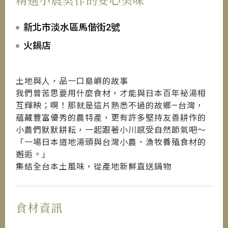
新北市淡水區馬偕街2號
火鍋店
土地與人，品一口島嶼的故事
我們曾苦思要用什麼食材，才能與日本百年祕湯相
互輝映；啊！那就是這片熟悉不過的故鄉—台灣，
蘊藏豐富優秀的農特產，更有許多堅持友善耕作的
小農們默默耕耘，一起跟著小川感受自然節氣吧～
「一場日本道地湯頭與台灣小農、漁牧養殖食材的
邂逅。」
集結全台本土風味，從產地新鮮直送鍋物
食材資訊