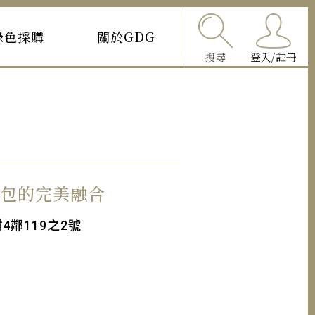
綠色採購
關於GDG
搜尋
登入/註冊
包的完美融合
鄰119之2號