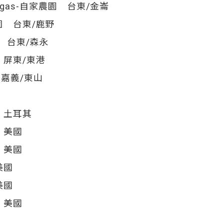
ngas-自家農園 台東/金崙
 台東/鹿野
 台東/森永
屏東/東港
 嘉義/東山
 土耳其
 美國
 美國
美國
美國
 美國