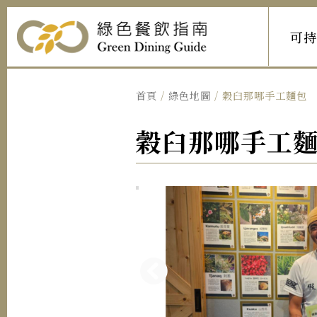
可
首頁
/
綠色地圖
/ 穀臼那哪手工麵包
穀臼那哪手工