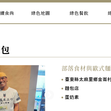
持續食尚
綠色地圖
綠色餐飲
麵包
部落食材與歐式麵
臺東縣太麻里鄉金崙村4
麵包店
蛋奶素