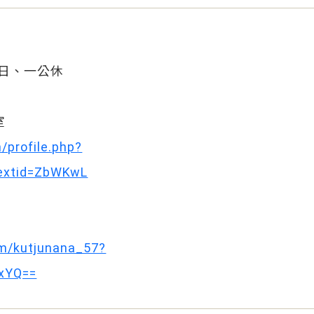
／週日、一公休
室
/profile.php?
extid=ZbWKwL
om/kutjunana_57?
xYQ==