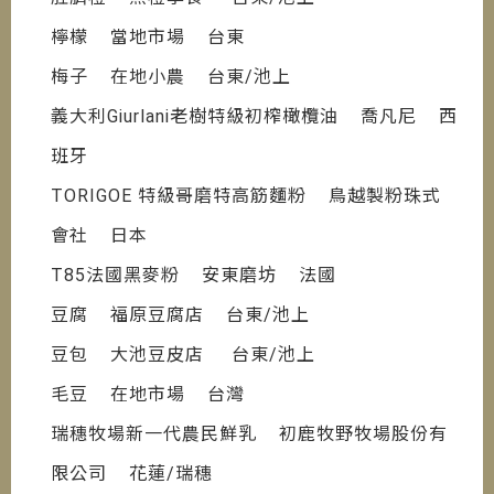
檸檬 當地市場 台東
梅子 在地小農 台東/池上
義大利Giurlani老樹特級初榨橄欖油 喬凡尼 西
班牙
TORIGOE 特級哥磨特高筋麵粉 鳥越製粉珠式
會社 日本
T85法國黑麥粉 安東磨坊 法國
豆腐 福原豆腐店 台東/池上
豆包 大池豆皮店 台東/池上
毛豆 在地市場 台灣
瑞穗牧場新一代農民鮮乳 初鹿牧野牧場股份有
限公司 花蓮/瑞穗