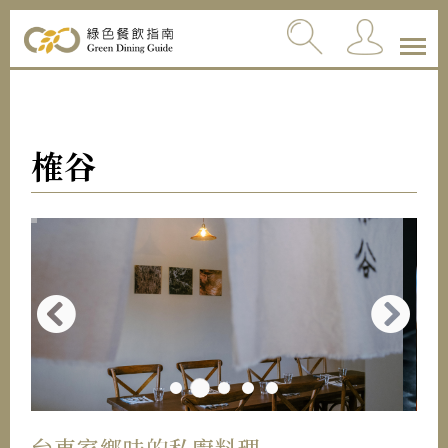
榷谷
台東家鄉味的私廚料理