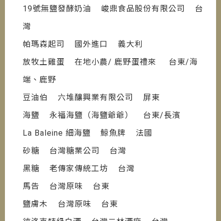
19號無鹽發酵奶油 峻鼎食品股份有限公司 台
灣
帕瑪森起司 國外進口 義大利
放牧土雞蛋 在地小農/ 鹿野蛋禮來 台東/海
端、鹿野
豆油伯 六堆釀興業有限公司 屏東
海鹽 永福海鹽（海鹽爺爺） 台東/長濱
La Baleine 細海鹽 鯨魚牌 法國
砂糖 台灣糖業公司 台灣
黑糖 老傳家傳統工坊 台灣
馬告 台灣原味 台東
鹽膚木 台灣原味 台東