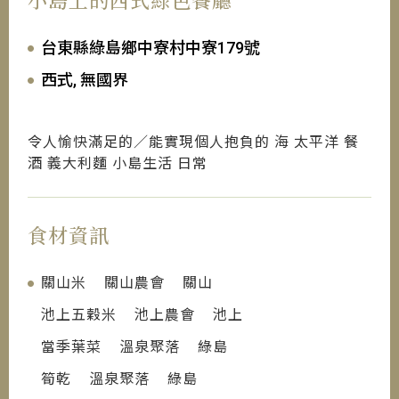
台東縣綠島鄉中寮村中寮179號
西式, 無國界
令人愉快滿足的／能實現個人抱負的 海 太平洋 餐
酒 義大利麵 小島生活 日常
食材資訊
關山米 關山農會 關山
池上五穀米 池上農會 池上
當季葉菜 溫泉聚落 綠島
筍乾 溫泉聚落 綠島