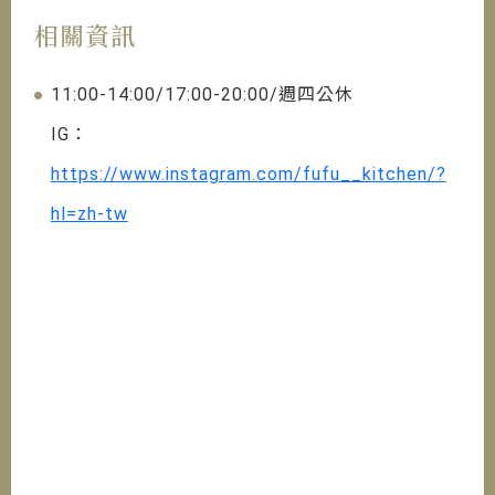
相關資訊
11:00-14:00/17:00-20:00/週四公休
IG：
https://www.instagram.com/fufu__kitchen/?
hl=zh-tw