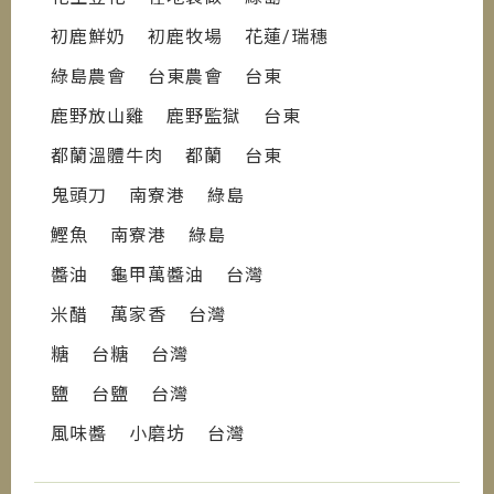
初鹿鮮奶 初鹿牧場 花蓮/瑞穗
綠島農會 台東農會 台東
鹿野放山雞 鹿野監獄 台東
都蘭溫體牛肉 都蘭 台東
鬼頭刀 南寮港 綠島
鰹魚 南寮港 綠島
醬油 龜甲萬醬油 台灣
米醋 萬家香 台灣
糖 台糖 台灣
鹽 台鹽 台灣
風味醬 小磨坊 台灣