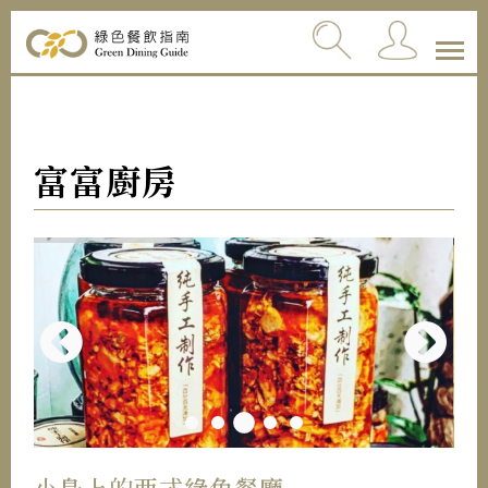
富富廚房
小島上的西式綠色餐廳