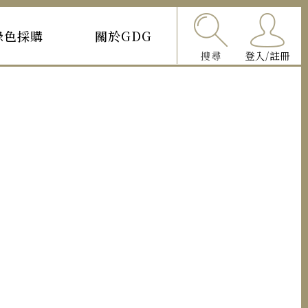
綠色採購
關於GDG
搜尋
登入/註冊