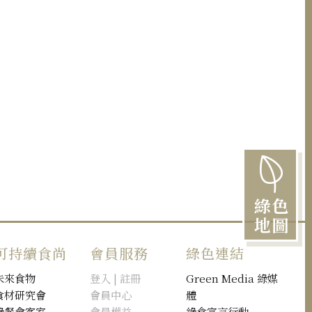
綠色
地圖
可持續食尚
會員服務
綠色連結
未來食物
登入 | 註冊
Green Media 綠媒
食材研究會
會員中心
體
綠餐會客室
會員權益
綠食宣言行動