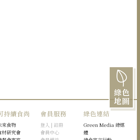
綠色
地圖
可持續食尚
會員服務
綠色連結
未來食物
登入 | 註冊
Green Media 綠媒
食材研究會
會員中心
體
綠餐會客室
會員權益
綠食宣言行動