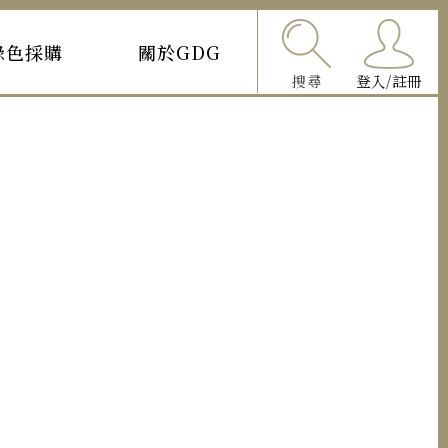
綠色採購
關於GDG
搜尋
登入/註冊