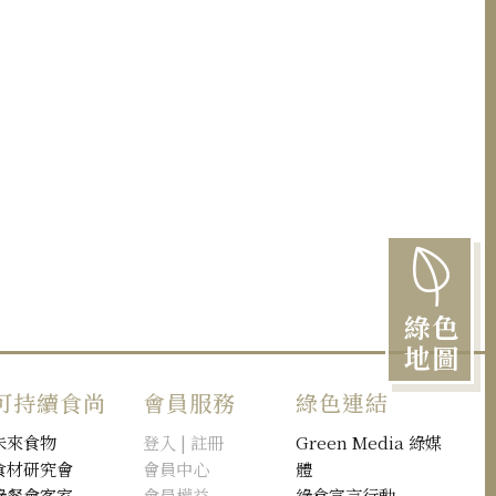
綠色
地圖
可持續食尚
會員服務
綠色連結
未來食物
登入 | 註冊
Green Media 綠媒
食材研究會
會員中心
體
綠餐會客室
會員權益
綠食宣言行動