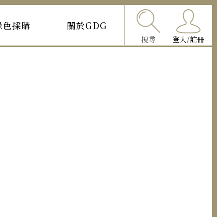
綠色採購
關於GDG
搜尋
登入/註冊